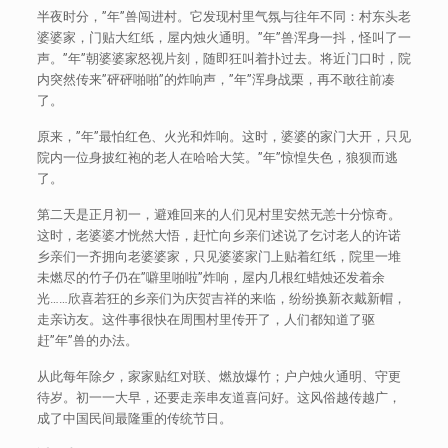
半夜时分，”年”兽闯进村。它发现村里气氛与往年不同：村东头老
婆婆家，门贴大红纸，屋内烛火通明。”年”兽浑身一抖，怪叫了一
声。”年”朝婆婆家怒视片刻，随即狂叫着扑过去。将近门口时，院
内突然传来”砰砰啪啪”的炸响声，”年”浑身战栗，再不敢往前凑
了。
原来，”年”最怕红色、火光和炸响。这时，婆婆的家门大开，只见
院内一位身披红袍的老人在哈哈大笑。”年”惊惶失色，狼狈而逃
了。
第二天是正月初一，避难回来的人们见村里安然无恙十分惊奇。
这时，老婆婆才恍然大悟，赶忙向乡亲们述说了乞讨老人的许诺
乡亲们一齐拥向老婆婆家，只见婆婆家门上贴着红纸，院里一堆
未燃尽的竹子仍在”噼里啪啦”炸响，屋内几根红蜡烛还发着余
光……欣喜若狂的乡亲们为庆贺吉祥的来临，纷纷换新衣戴新帽，
走亲访友。这件事很快在周围村里传开了，人们都知道了驱
赶”年”兽的办法。
从此每年除夕，家家贴红对联、燃放爆竹；户户烛火通明、守更
待岁。初一一大早，还要走亲串友道喜问好。这风俗越传越广，
成了中国民间最隆重的传统节日。