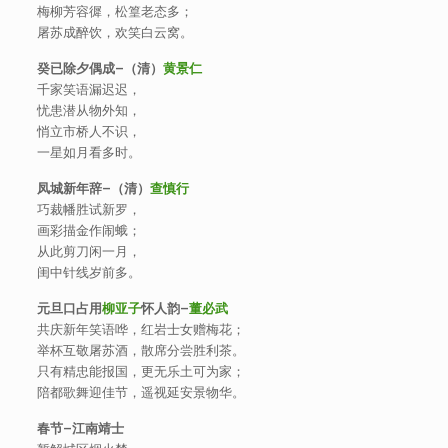
梅柳芳容徲，松篁老态多；
屠苏成醉饮，欢笑白云窝。
癸已除夕偶成
–
（清）
黄景仁
千家笑语漏迟迟，
忧患潜从物外知，
悄立市桥人不识，
一星如月看多时。
凤城新年辞
–
（清）
查慎行
巧裁幡胜试新罗，
画彩描金作闹蛾；
从此剪刀闲一月，
闺中针线岁前多。
元旦口占用
柳亚子
怀人韵
–
董必武
共庆新年笑语哗，红岩士女赠梅花；
举杯互敬屠苏酒，散席分尝胜利茶。
只有精忠能报国，更无乐土可为家；
陪都歌舞迎佳节，遥视延安景物华。
春节
–
江南靖士