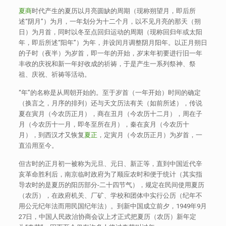
夏商
时代产生的夏历以月亮圆缺的周期（现称朔望月，即后所
述“阴月”）为月，一年划分为十二个月，以不见月亮的那天（朔
日）为月首，同时以冬至点回归运动的周期（现称回归年或太阳
年，即后所述“阳年”）为年，并设闰月调整阴月阳年。以正月朔日
的子时（夜半）为岁首，即一年的开始，岁末年初要进行旧一年
丰收的庆祝和新一年好收成的祈祷，于是产生一系列祭神、祭
祖、庆祝、祈祷等活动。
“年”的名称是从周朝开始的。至于岁首（一年开始）时间的确定
（换言之，月序的排列）还与天文历法有关（如前所述），传说
夏在寅月（今农历正月），商在丑月（今农历十二月），周在子
月（今农历十一月，即冬至所在月），秦在亥月（今农历十
月），到西汉才又恢复
夏正
，定寅月（今农历正月）为岁首，一
直沿用至今。
但古时的正月初一被称为元旦、元日、新正等，直到中国近代辛
亥革命胜利后，南京临时政府为了顺应农时和便于统计（其实指
导农时的是夏历的阳历部分-二十四节气），规定在民间使用夏历
（农历），在政府机关、厂矿、学校和团体中实行公历（纪年不
用公元纪年法而用民国纪年法）。到新中国成立前夕，1949年9月
27日，中国人民政治协商会议上才正式把夏历（农历）新年定