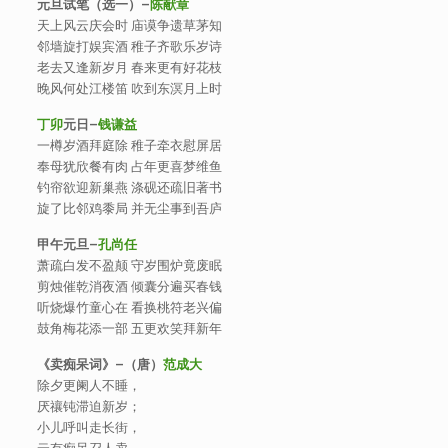
元旦试笔（选一）
–
陈献章
天上风云庆会时 庙谟争遗草茅知
邻墙旋打娱宾酒 稚子齐歌乐岁诗
老去又逢新岁月 春来更有好花枝
晚风何处江楼笛 吹到东溟月上时
丁卯
元日
–
钱谦益
一樽岁酒拜庭除 稚子牵衣慰屏居
奉母犹欣餐有肉 占年更喜梦维鱼
钓帘欲迎新巢燕 涤砚还疏旧著书
旋了比邻鸡黍局 并无尘事到吾庐
甲午元旦
–
孔尚任
萧疏白发不盈颠 守岁围炉竟废眠
剪烛催乾消夜酒 倾囊分遍买春钱
听烧爆竹童心在 看换桃符老兴偏
鼓角梅花添一部 五更欢笑拜新年
《卖痴呆词》
–
（唐）
范成大
除夕更阑人不睡，
厌禳钝滞迫新岁；
小儿呼叫走长街，