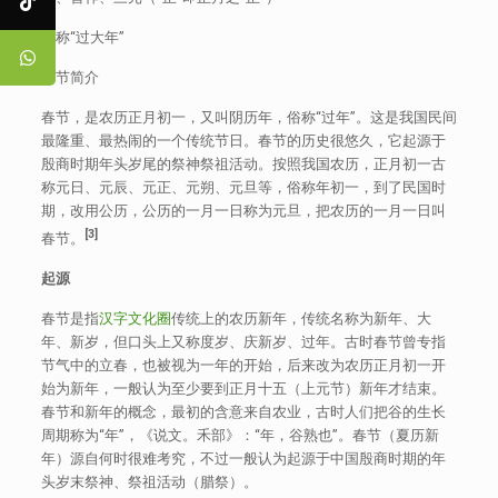
俗称“过大年”
春节简介
春节，是农历正月初一，又叫阴历年，俗称“过年”。这是我国民间
最隆重、最热闹的一个传统节日。春节的历史很悠久，它起源于
殷商时期年头岁尾的祭神祭祖活动。按照我国农历，正月初一古
称元日、元辰、元正、元朔、元旦等，俗称年初一，到了民国时
期，改用公历，公历的一月一日称为元旦，把农历的一月一日叫
[3]
春节。
起源
春节是指
汉字文化圈
传统上的农历新年，传统名称为新年、大
年、新岁，但口头上又称度岁、庆新岁、过年。古时春节曾专指
节气中的立春，也被视为一年的开始，后来改为农历正月初一开
始为新年，一般认为至少要到正月十五（上元节）新年才结束。
春节和新年的概念，最初的含意来自农业，古时人们把谷的生长
周期称为“年”，《说文。禾部》：“年，谷熟也”。春节（夏历新
年）源自何时很难考究，不过一般认为起源于中国殷商时期的年
头岁末祭神、祭祖活动（腊祭）。