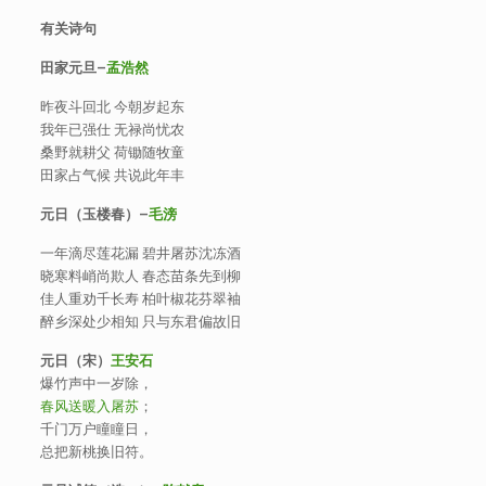
有关诗句
田家元旦
–
孟浩然
昨夜斗回北 今朝岁起东
我年已强仕 无禄尚忧农
桑野就耕父 荷锄随牧童
田家占气候 共说此年丰
元日（玉楼春）
–
毛滂
一年滴尽莲花漏 碧井屠苏沈冻酒
晓寒料峭尚欺人 春态苗条先到柳
佳人重劝千长寿 柏叶椒花芬翠袖
醉乡深处少相知 只与东君偏故旧
元日（宋）
王安石
爆竹声中一岁除，
春风送暖入屠苏
；
千门万户瞳瞳日，
总把新桃换旧符。