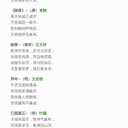
云有痴呆召人卖。
《除夜》
–
（唐）
来鹄
事关休戚已成空，
万里相思一夜中。
愁到晓鸡声绝后，
又将憔悴见春风。
除夜
–
（南宋）
文天祥
乾坤空落落，岁月去堂堂；
末路惊风雨，穷边饱雪霜。
命随年欲尽，身与世俱忘；
无复屠苏梦，挑灯夜未央。
拜年
–
（明）
文征明
不求见面惟通谒，
名纸朝来满敝庐。
我亦随人投数纸，
世情嫌简不嫌虚。
已酉新正
–
（明）
叶颙
天地风霜尽，乾坤气象和；
历添新岁月，春满旧山河。