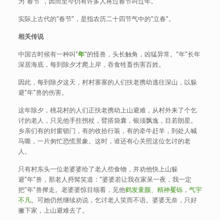
为“春节”，因而至今仍有许多人将过春节叫过年。
实际上古代的“春节”，是指农历二十四节气中的“立春”。
相关传说
中国古时候有一种叫”
年
“的怪兽，头长触角，凶猛异常。”年”长年
深居海底，每到除夕才爬上岸，吞食牲畜伤害百姓。
因此，每到除夕这天，村村寨寨的人们扶老携幼逃往深山，以躲
避”年”兽的伤害。
这年除夕，桃花村的人们正扶老携幼上山避难，从村外来了个乞
讨的老人，只见他手拄拐杖，臂搭袋囊，银须飘逸，目若朗星。
乡亲们有的封窗锁门，有的收拾行装，有的牵牛赶羊，到处人喊
马嘶，一片匆忙恐慌景象。这时，谁还有心关照这位乞讨的老
人。
只有村东头一位老婆婆给了老人些食物，并劝他快上山躲
避”年”兽，那老人捋髯笑道：”婆婆若让我在家呆一夜，我一定
把”年”兽撵走。老婆婆惊目细看，见他
鹤发童颜
、
精神矍铄
，
气宇
不凡
。可她仍然继续劝说，乞讨老人笑而不语。婆婆无奈，只好
撇下家，上山避难去了。