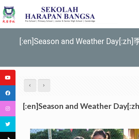
[:en]Season and Weather Day[:zh
[:en]Season and Weather Day[: