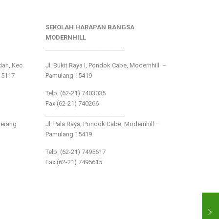
SEKOLAH HARAPAN BANGSA
MODERNHILL
___________________________
ndah, Kec.
Jl. Bukit Raya I, Pondok Cabe, Modernhill –
15117
Pamulang 15419
Telp. (62-21) 7403035
Fax (62-21) 740266
___________________________
gerang
Jl. Pala Raya, Pondok Cabe, Modernhill –
Pamulang 15419
Telp. (62-21) 7495617
Fax (62-21) 7495615