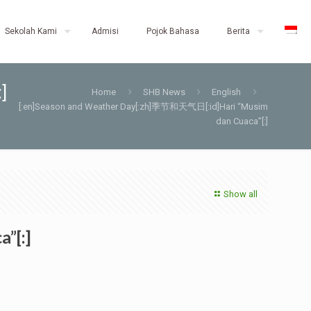
Sekolah Kami
Admisi
Pojok Bahasa
Berita
]
Home
SHB News
English
[:en]Season and Weather Day[:zh]季节和天气日[:id]Hari “Musim
dan Cuaca”[:]
Show all
”[:]