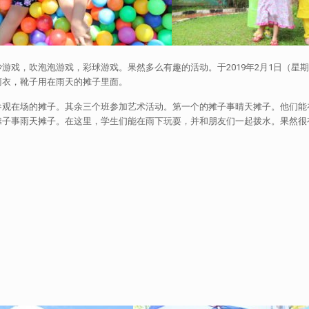
游戏，吹泡泡游戏，彩球游戏。果然多么有趣的活动。于2019年2月1日（星
雨衣，靴子用在雨天的摊子里面。
参观在场的摊子。其余三个班参加艺术活动。第一个的摊子事晴天摊子。他们能
摊子事雨天摊子。在这里，学生们能在雨下玩耍，并和朋友们一起拨水。果然很