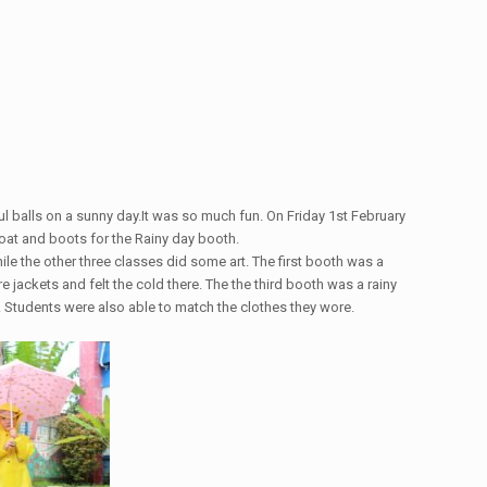
l balls on a sunny day.It was so much fun. On Friday 1st February
at and boots for the Rainy day booth.
le the other three classes did some art. The first booth was a
jackets and felt the cold there. The the third booth was a rainy
r. Students were also able to match the clothes they wore.