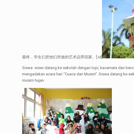
最终，学生们把他们所做的艺术品带回家。[:id]
Siswa -siswi datang ke sekolah dengan topi, kacamata dan berce
mengadakan acara hari “Cuaca dan Musim”. Siswa datang ke sek
musim hujan.