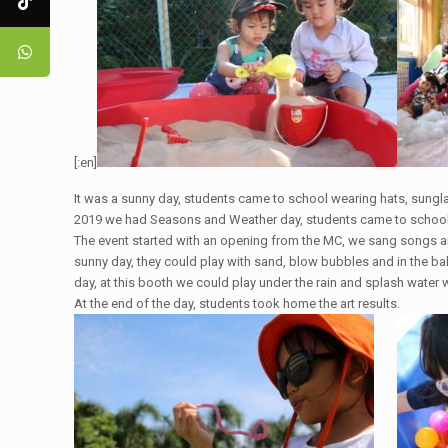
[:en]
It was a sunny day, students came to school wearing hats, sungla
2019 we had Seasons and Weather day, students came to school b
The event started with an opening from the MC, we sang songs and 
sunny day, they could play with sand, blow bubbles and in the bal
day, at this booth we could play under the rain and splash water 
At the end of the day, students took home the art results.