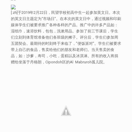
[:zh]于2019年2月22日，民望学校初高中生一起参加英文日。本次
的英文日主题定为“市场日”。在本次的英文日中，通过视频和印刷
媒体学生们被要求推广各种各样的产品。推广中的许多产品如：
湿纸巾，速溶饮料，包包，洗漱用品。参加了前三节课后，学生
们立刻到体育馆准备他们各班级的摊子。评分后，学生们参加周
五团契会。最期待的时刻终于来临了，”便饭派对”。学生们被要求
带上自己的食品，售卖给他们的朋友和老师们。当天售卖的食
品，如：沙爹，寿司，小吃，蛋糕以及冰淇淋。所有的收入将捐
赠给坐落于丹格朗，Cipondoh区的Al Mabruroh孤儿院。