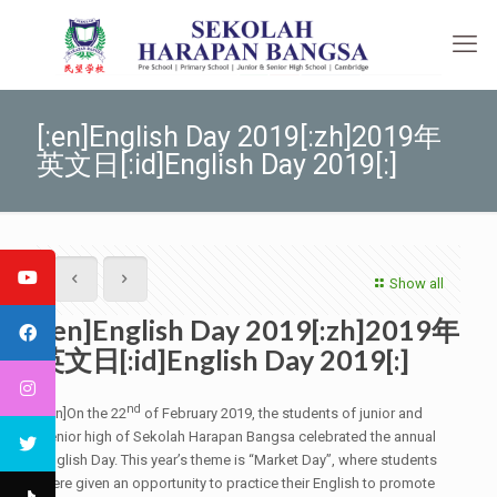
[:en]English Day 2019[:zh]2019年
英文日[:id]English Day 2019[:]
Show all
[:en]English Day 2019[:zh]2019年
英文日[:id]English Day 2019[:]
nd
[:en]On the 22
of February 2019, the students of junior and
senior high of Sekolah Harapan Bangsa celebrated the annual
English Day. This year’s theme is “Market Day”, where students
were given an opportunity to practice their English to promote