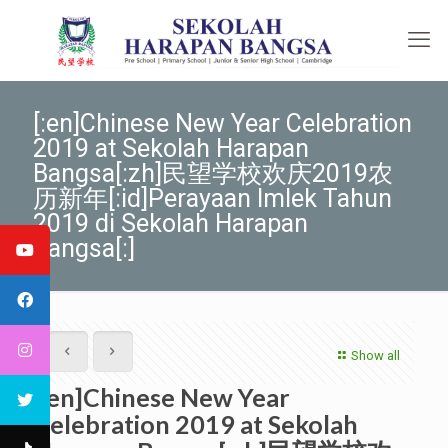
[:en]Chinese New Year Celebration
2019 at Sekolah Harapan
Bangsa[:zh]民望学校欢庆2019农
历新年[:id]Perayaan Imlek Tahun
2019 di Sekolah Harapan
Bangsa[:]
Show all
[:en]Chinese New Year
Celebration 2019 at Sekolah