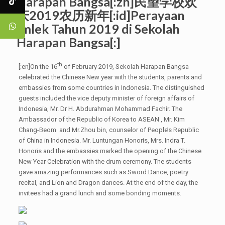
Harapan Bangsa[:zh]民望学校欢
庆2019农历新年[:id]Perayaan
Imlek Tahun 2019 di Sekolah
Harapan Bangsa[:]
th
[:en]On the 16
of February 2019, Sekolah Harapan Bangsa
celebrated the Chinese New year with the students, parents and
embassies from some countries in Indonesia. The distinguished
guests included the vice deputy minister of foreign affairs of
Indonesia, Mr. Dr H. Abdurahman Mohammad Fachir. The
Ambassador of the Republic of Korea to ASEAN , Mr. Kim
Chang-Beom and Mr.Zhou bin, counselor of People’s Republic
of China in Indonesia. Mr. Luntungan Honoris, Mrs. Indra T.
Honoris and the embassies marked the opening of the Chinese
New Year Celebration with the drum ceremony. The students
gave amazing performances such as Sword Dance, poetry
recital, and Lion and Dragon dances. At the end of the day, the
invitees had a grand lunch and some bonding moments.