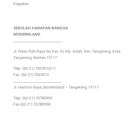
Kegiatan
SEKOLAH HARAPAN BANGSA
MODERNLAND
___________________________
Jl. Pulau Putri Raya No.Kav 10, Klp. Indah, Kec. Tangerang, Kota
Tangerang, Banten 15117
Telp: (62-21) 5529510/11
Fax: (62-21) 5529512
___________________________
Jl. Hartono Raya ,Modernland – Tangerang 15117
Telp. (62-21) 55780936
Fax (62-21) 55780938