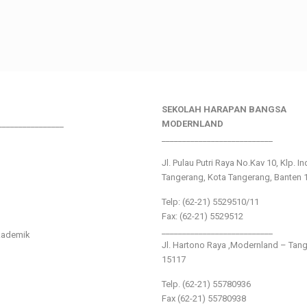
SEKOLAH HARAPAN BANGSA
________________
MODERNLAND
___________________________
Jl. Pulau Putri Raya No.Kav 10, Klp. I
Tangerang, Kota Tangerang, Banten 
Telp: (62-21) 5529510/11
Fax: (62-21) 5529512
___________________________
kademik
Jl. Hartono Raya ,Modernland – Tan
15117
Telp. (62-21) 55780936
Fax (62-21) 55780938