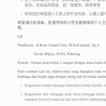
知识。化妆品的用途，如：除臭剂，粉末等等
如何回应电视或小工具上的不当内容，以便儿童
希望通过此讲座，民望学校的小学生能够保持个人卫
罪。
[:id]
Pembicara : dr.Rose Grand Chen, M.Ked (pend), Sp.A
Yuvita Wijaya, M.Psi, Psikolog
Peserta : Semua siswa kelas 1 sampai dengan siswa kelas 6
Pada seminar kali ini, seperti tema yang diangkat yaitu
berharga dan begitu juga dengan orang lain di sekitar menr
Bagaimana untuk menjaga kebersihan tubuh sendiri, m
Bagaimana dan mengapa anak harus menjaga tubuh me
siapapun kecuali orang tua dan atau dokter (didamping