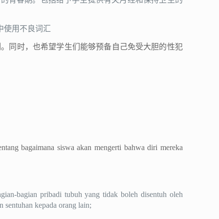
中使用不良词汇
制。同时，也希望学生们能够预备自己免受大胆的性犯
 tentang bagaimana siswa akan mengerti bahwa diri mereka
an-bagian pribadi tubuh yang tidak boleh disentuh oleh
an sentuhan kepada orang lain;