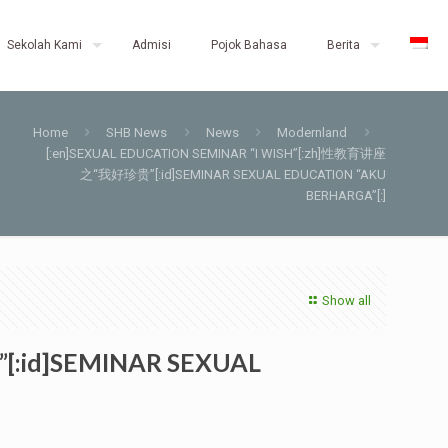
Sekolah Kami
Admisi
Pojok Bahasa
Berita
Home
SHB News
News
Modernland
[:en]SEXUAL EDUCATION SEMINAR “I WISH”[:zh]性教育讲座
之“我好珍贵”[:id]SEMINAR SEXUAL EDUCATION “AKU
BERHARGA”[:]
Show all
:id]SEMINAR SEXUAL