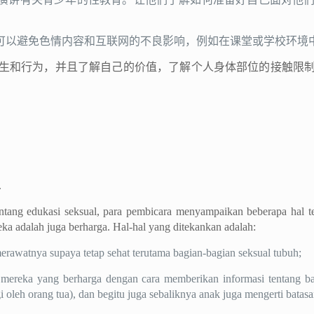
可以避免色情内容和互联网的不良影响，例如在课堂或学校环境
生和行为，并且了解自己的价值，了解个人身体部位的接触限
.
 tentang edukasi seksual, para pembicara menyampaikan beberapa hal
eka adalah juga berharga. Hal-hal yang ditekankan adalah:
erawatnya supaya tetap sehat terutama bagian-bagian seksual tubuh;
reka yang berharga dengan cara memberikan informasi tentang bagi
i oleh orang tua), dan begitu juga sebaliknya anak juga mengerti batas