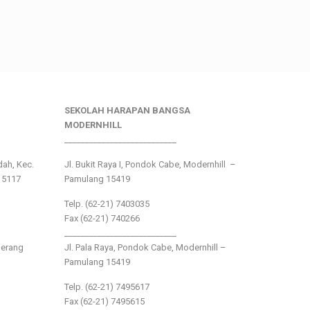
SEKOLAH HARAPAN BANGSA
MODERNHILL
___________________________
ndah, Kec.
Jl. Bukit Raya I, Pondok Cabe, Modernhill –
15117
Pamulang 15419
Telp. (62-21) 7403035
Fax (62-21) 740266
___________________________
gerang
Jl. Pala Raya, Pondok Cabe, Modernhill –
Pamulang 15419
Telp. (62-21) 7495617
Fax (62-21) 7495615