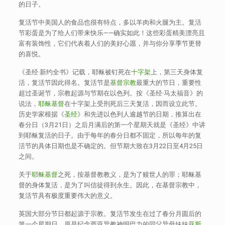
的日子。
复活节中美国人的食品也很有特点，多以羊肉和火腿为主。复活
节彩蛋是为了给人们带来快乐——确实如此！这些彩蛋精美漂亮且
富有装饰性，它们代表着人们的美好心愿，并与你分享季节更替
的喜悦。
《圣经·新约全书》记载，耶稣被钉死在
十字架
上，第三天身体复
活，复活节因此得名。复活节是
基督宗教
最重大的节日，重要性
超过圣诞节，宗教起源与节期在以色列。按《圣经·马太福音》的
说法，
耶稣基督
在十字架上受刑死后三天复活，因而设立此节。
历史学家根据《
圣经
》和先进以色列人逾越节的日期，推算出在
春分日（3月21日）之后月满后的第一个星期天就是《圣经》中讲
到耶稣复活的日子。由于每年的春分日都不固定，所以每年的复
活节的具体日期也是不确定的。但节期大致在3月22日至4月25日
之间。
关于
耶稣基督
之死，按基督教教义，是为了赎世人的罪；耶稣基
督的身体复活，是为了叫信徒得到永生。因此，在基督宗教中，
复活节具有极度重要伟大的意义。
英国大部分节日都起源于宗教。复活节发生在过了春分月圆后的
第一个星期日，原是纪念西亚异教神明巴力的同父异母妹妹
亚斯