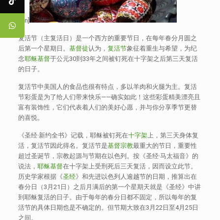
[:en]
复活节（主复活日）是一个西方的重要节日，在每年春分月圆之
后第一个星期日。
基督徒
认为，
复活节
象征着重生与希望，为纪
念
耶稣基督
于公元30到33年之间被钉死在十字架之后第三天复活
的日子。
复活节中美国人的食品也很有特点，多以羊肉和火腿为主。复活
节彩蛋是为了给人们带来快乐——确实如此！这些彩蛋精美漂亮且
富有装饰性，它们代表着人们的美好心愿，并与你分享季节更替
的喜悦。
《圣经·新约全书》记载，耶稣被钉死在
十字架
上，第三天身体复
活，复活节因此得名。复活节是
基督宗教
最重大的节日，重要性
超过圣诞节，宗教起源与节期在以色列。按《圣经·马太福音》的
说法，
耶稣基督
在十字架上受刑死后三天复活，因而设立此节。
历史学家根据《
圣经
》和先进以色列人逾越节的日期，推算出在
春分日（3月21日）之后月满后的第一个星期天就是《圣经》中讲
到耶稣复活的日子。由于每年的春分日都不固定，所以每年的复
活节的具体日期也是不确定的。但节期大致在3月22日至4月25日
之间。