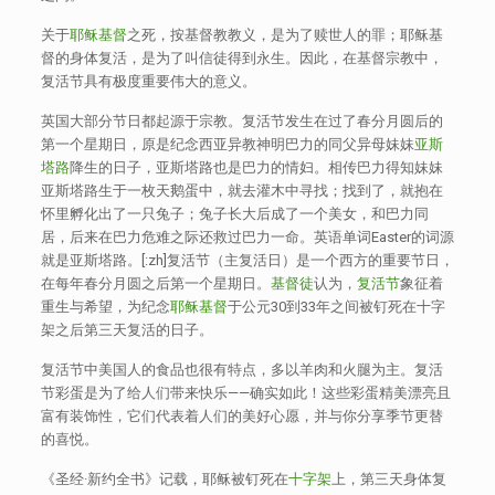
关于
耶稣基督
之死，按基督教教义，是为了赎世人的罪；耶稣基
督的身体复活，是为了叫信徒得到永生。因此，在基督宗教中，
复活节具有极度重要伟大的意义。
英国大部分节日都起源于宗教。复活节发生在过了春分月圆后的
第一个星期日，原是纪念西亚异教神明巴力的同父异母妹妹
亚斯
塔路
降生的日子，亚斯塔路也是巴力的情妇。相传巴力得知妹妹
亚斯塔路生于一枚天鹅蛋中，就去灌木中寻找；找到了，就抱在
怀里孵化出了一只兔子；兔子长大后成了一个美女，和巴力同
居，后来在巴力危难之际还救过巴力一命。英语单词Easter的词源
就是亚斯塔路。[:zh]复活节（主复活日）是一个西方的重要节日，
在每年春分月圆之后第一个星期日。
基督徒
认为，
复活节
象征着
重生与希望，为纪念
耶稣基督
于公元30到33年之间被钉死在十字
架之后第三天复活的日子。
复活节中美国人的食品也很有特点，多以羊肉和火腿为主。复活
节彩蛋是为了给人们带来快乐——确实如此！这些彩蛋精美漂亮且
富有装饰性，它们代表着人们的美好心愿，并与你分享季节更替
的喜悦。
《圣经·新约全书》记载，耶稣被钉死在
十字架
上，第三天身体复