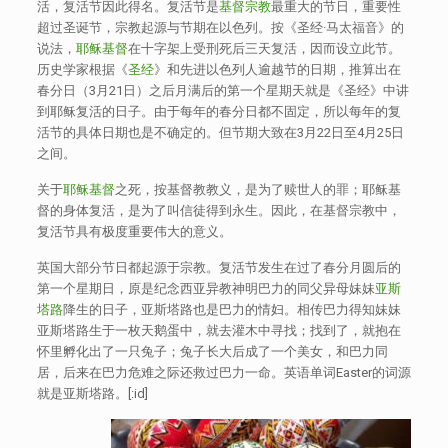
活，复活节因此得名。复活节是
基督宗教
最重大的节日，重要性
超过圣诞节，宗教起源与节期在以色列。按《圣经·马太福音》的
说法，
耶稣基督
在十字架上受刑死后三天复活，因而设立此节。
历史学家根据《
圣经
》和先进以色列人逾越节的日期，推算出在
春分日（3月21日）之后月满后的第一个星期天就是《圣经》中讲
到耶稣复活的日子。由于每年的春分日都不固定，所以每年的复
活节的具体日期也是不确定的。但节期大致在3月22日至4月25日
之间。
关于
耶稣基督
之死，按基督教教义，是为了赎世人的罪；耶稣基
督的身体复活，是为了叫信徒得到永生。因此，在基督宗教中，
复活节具有极度重要伟大的意义。
英国大部分节日都起源于宗教。复活节发生在过了春分月圆后的
第一个星期日，原是纪念西亚异教神明巴力的同父异母妹妹
亚斯
塔路
降生的日子，亚斯塔路也是巴力的情妇。相传巴力得知妹妹
亚斯塔路生于一枚天鹅蛋中，就去灌木中寻找；找到了，就抱在
怀里孵化出了一只兔子；兔子长大后成了一个美女，和巴力同
居，后来在巴力危难之际还救过巴力一命。英语单词Easter的词源
就是亚斯塔路。
[:id]