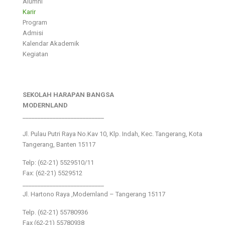
Alumni
Karir
Program
Admisi
Kalendar Akademik
Kegiatan
SEKOLAH HARAPAN BANGSA
MODERNLAND
___________________________
Jl. Pulau Putri Raya No.Kav 10, Klp. Indah, Kec. Tangerang, Kota
Tangerang, Banten 15117
Telp: (62-21) 5529510/11
Fax: (62-21) 5529512
___________________________
Jl. Hartono Raya ,Modernland – Tangerang 15117
Telp. (62-21) 55780936
Fax (62-21) 55780938