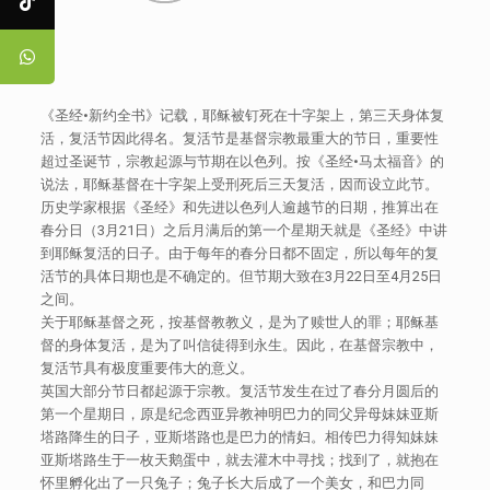
《圣经•新约全书》记载，耶稣被钉死在十字架上，第三天身体复
活，复活节因此得名。复活节是基督宗教最重大的节日，重要性
超过圣诞节，宗教起源与节期在以色列。按《圣经•马太福音》的
说法，耶稣基督在十字架上受刑死后三天复活，因而设立此节。
历史学家根据《圣经》和先进以色列人逾越节的日期，推算出在
春分日（3月21日）之后月满后的第一个星期天就是《圣经》中讲
到耶稣复活的日子。由于每年的春分日都不固定，所以每年的复
活节的具体日期也是不确定的。但节期大致在3月22日至4月25日
之间。
关于耶稣基督之死，按基督教教义，是为了赎世人的罪；耶稣基
督的身体复活，是为了叫信徒得到永生。因此，在基督宗教中，
复活节具有极度重要伟大的意义。
英国大部分节日都起源于宗教。复活节发生在过了春分月圆后的
第一个星期日，原是纪念西亚异教神明巴力的同父异母妹妹亚斯
塔路降生的日子，亚斯塔路也是巴力的情妇。相传巴力得知妹妹
亚斯塔路生于一枚天鹅蛋中，就去灌木中寻找；找到了，就抱在
怀里孵化出了一只兔子；兔子长大后成了一个美女，和巴力同