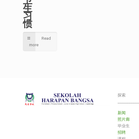
卫
生
习
惯
Read
more
探索
___________
新闻
照片廊
毕业生
招聘
课程