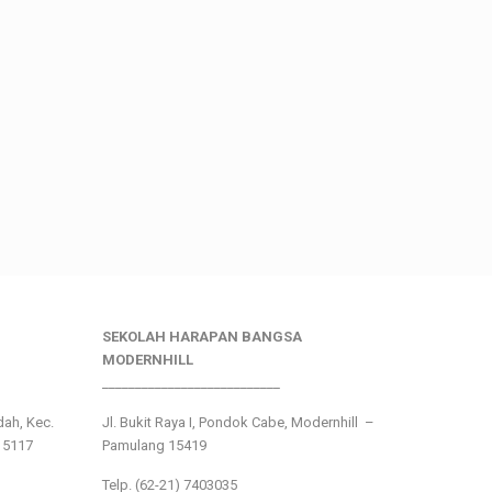
SEKOLAH HARAPAN BANGSA
MODERNHILL
___________________________
ndah, Kec.
Jl. Bukit Raya I, Pondok Cabe, Modernhill –
15117
Pamulang 15419
Telp. (62-21) 7403035