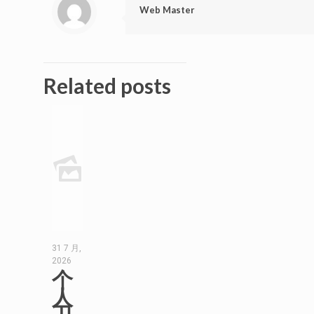
Web Master
Related posts
31 7 月,
2026
个
人