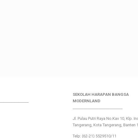
SEKOLAH HARAPAN BANGSA
________________
MODERNLAND
___________________________
Jl. Pulau Putri Raya No.Kav 10, Klp. I
Tangerang, Kota Tangerang, Banten 
Telp: (62-21) 5529510/11