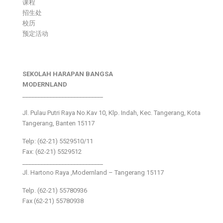
课程
招生处
校历
预定活动
SEKOLAH HARAPAN BANGSA
MODERNLAND
___________________________
Jl. Pulau Putri Raya No.Kav 10, Klp. Indah, Kec. Tangerang, Kota
Tangerang, Banten 15117
Telp: (62-21) 5529510/11
Fax: (62-21) 5529512
___________________________
Jl. Hartono Raya ,Modernland – Tangerang 15117
Telp. (62-21) 55780936
Fax (62-21) 55780938