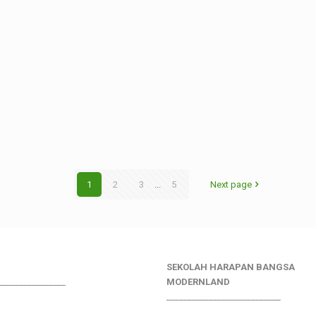
1
2
3
...
5
Next page
SEKOLAH HARAPAN BANGSA
________________
MODERNLAND
___________________________