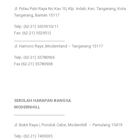
Jl. Pulau Putri Raya No.Kav 10, Klp. Indah, Kec. Tangerang, Kota
Tangerang, Banten 15117
Telp: (62-21) 5529510/11
Fax: (62-21) 5529512
___________________________
Jl. Hartono Raya ,Modernland – Tangerang 15117
Telp. (62-21) 55780936
Fax (62-21) 55780938
SEKOLAH HARAPAN BANGSA
MODERNHILL
___________________________
Jl. Bukit Raya I, Pondok Cabe, Modernhill – Pamulang 15419
Telp. (62-21) 7403035