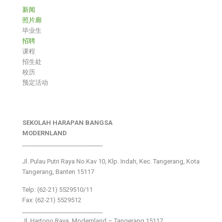
新闻
照片廊
毕业生
招聘
课程
招生处
校历
预定活动
SEKOLAH HARAPAN BANGSA
MODERNLAND
___________________________
Jl. Pulau Putri Raya No.Kav 10, Klp. Indah, Kec. Tangerang, Kota
Tangerang, Banten 15117
Telp: (62-21) 5529510/11
Fax: (62-21) 5529512
___________________________
Jl. Hartono Raya ,Modernland – Tangerang 15117