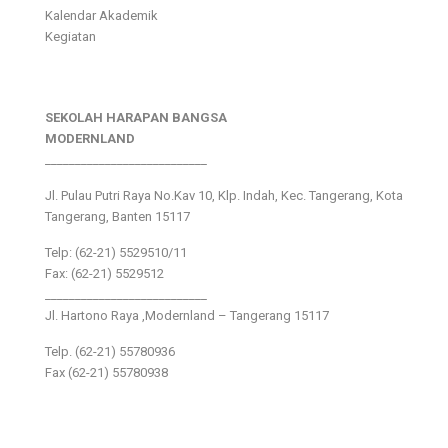
Kalendar Akademik
Kegiatan
SEKOLAH HARAPAN BANGSA
MODERNLAND
___________________________
Jl. Pulau Putri Raya No.Kav 10, Klp. Indah, Kec. Tangerang, Kota
Tangerang, Banten 15117
Telp: (62-21) 5529510/11
Fax: (62-21) 5529512
___________________________
Jl. Hartono Raya ,Modernland – Tangerang 15117
Telp. (62-21) 55780936
Fax (62-21) 55780938