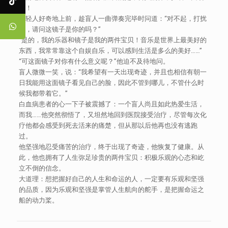
子！
年轻人好奇地上前，趁盲人一曲弹奏完毕时问道：“对不起，打扰
了，请问这镜子是你的吗？”
“是的，我的乐器和镜子是我的两件宝贝！音乐是世界上最美好的
东西，我常常靠这个自娱自乐，可以感到生活是多么的美好……”
“可这面镜子对你有什么意义呢？”他迫不及待地问。
盲人微微一笑，说：“我希望有一天出现奇迹，并且也相信有朝一
日我能用这面镜子看见自己的脸，因此不管到哪儿，不管什么时
候我都带着它。”
白血病患者的心一下子被震撼了：一个盲人尚且如此热爱生活，
而我……他突然彻悟了，又坦然地回到医院接受治疗，尽管每次化
疗他都会感受到死去活来的痛楚，但从那以后他再也没有逃跑
过。
他坚强地忍受痛苦的治疗，终于出现了奇迹，他恢复了健康。从
此，他也拥有了人生弥足珍贵的两件宝贝：积极乐观的心态和屹
立不倒的信念。
大道理：想把握好自己的人生和命运的人，一定要有乐观和坚强
的品质，因为乐观和坚强是掌管人生航向的舵手，是把握命运之
船的动力桨。