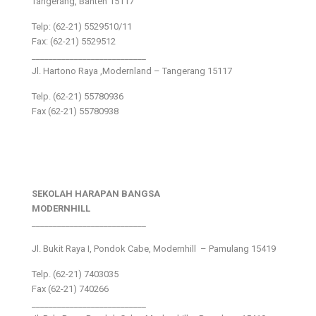
Tangerang, Banten 15117
Telp: (62-21) 5529510/11
Fax: (62-21) 5529512
___________________________
Jl. Hartono Raya ,Modernland – Tangerang 15117
Telp. (62-21) 55780936
Fax (62-21) 55780938
SEKOLAH HARAPAN BANGSA
MODERNHILL
___________________________
Jl. Bukit Raya I, Pondok Cabe, Modernhill – Pamulang 15419
Telp. (62-21) 7403035
Fax (62-21) 740266
___________________________