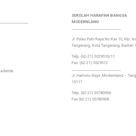
SEKOLAH HARAPAN BANGSA
________________
MODERNLAND
___________________________
Jl. Pulau Putri Raya No.Kav 10, Klp. I
Tangerang, Kota Tangerang, Banten 
Telp: (62-21) 5529510/11
Fax: (62-21) 5529512
___________________________
kademik
Jl. Hartono Raya ,Modernland – Tan
15117
Telp. (62-21) 55780936
Fax (62-21) 55780938