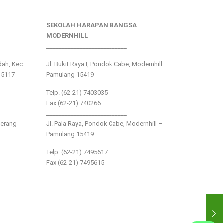
SEKOLAH HARAPAN BANGSA
MODERNHILL
___________________________
ndah, Kec.
Jl. Bukit Raya I, Pondok Cabe, Modernhill –
15117
Pamulang 15419
Telp. (62-21) 7403035
Fax (62-21) 740266
___________________________
gerang
Jl. Pala Raya, Pondok Cabe, Modernhill –
Pamulang 15419
Telp. (62-21) 7495617
Fax (62-21) 7495615