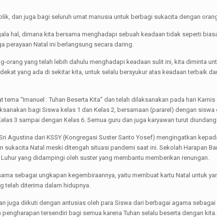
tolik, dan juga bagi seluruh umat manusia untuk berbagi sukacita dengan oran
segala hal, dimana kita bersama menghadapi sebuah keadaan tidak seperti bi
ga perayaan Natal ini berlangsung secara daring.
ang-orang yang telah lebih dahulu menghadapi keadaan sulit ini, kita diminta 
kat yang ada di sekitar kita, untuk selalu bersyukur atas keadaan terbaik dar
ema “Imanuel : Tuhan Beserta Kita” dan telah dilaksanakan pada hari Kamis 1
aksanakan bagi Siswa kelas 1 dan Kelas 2, bersamaan (pararel) dengan siswa
las 3 sampai dengan Kelas 6. Semua guru dan juga karyawan turut diundang u
Sri Agustina dari KSSY (Kongregasi Suster Santo Yosef) mengingatkan kepada
 sukacita Natal meski ditengah situasi pandemi saat ini. Sekolah Harapan 
 Luhur yang didampingi oleh suster yang membantu memberikan renungan.
rsama sebagai ungkapan kegembiraannya, yaitu membuat kartu Natal untuk yan
 telah diterima dalam hidupnya.
n juga diikuti dengan antusias oleh para Siswa dari berbagai agama sebagai
 pengharapan tersendiri bagi semua karena Tuhan selalu beserta dengan kita.