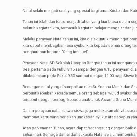
Natal selalu menjadi saat yang spesial bagi umat Kristen dan Ka
Tahun ini telah dan terus menjadi tahun yang luar biasa dalam 
seluruh kegiatan kita, termasuk kegiatan belajar mengajar dan ju
Melalui perayaan Natal tahun ini, kita diajak untuk mengingat or
kita dapat membagikan rasa syukur kita kepada semua orang terde
pengharapan kepada “Sang Imanuel”.
Perayaan Natal SD Sekolah Harapan Bangsa tahun ini mengangkat t
Sesi pertama pada Pukul 8.15 sampai dengan 9.15, perayaan dil
dilaksanakan pada Pukul 9.30 sampai dengan 11.00 bagi Siswa Ke
Renungan natal yang disampaikan oleh Sr. Yohana Manik dan Sr. 
berbuat kebaikan kepada semua orang sebagai wujud syukur dan
tersebut dengan berbagi kepada anak-anak Asrama Graha Murni
Dalam perayaan natal, siswa-siswa juga melakukan aktivitas be
membuat kartu yang berisikan ungkapan syukur atas apapun yang
Atas perkenanan Tuhan, acara dapat berlangsung dengan baik da
sehari-hari. Semoga damai dan sukacita Natal selalu memberikan