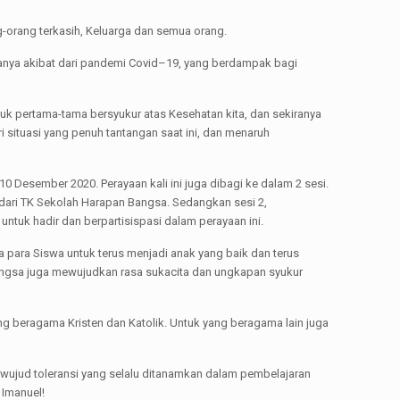
g-orang terkasih, Keluarga dan semua orang.
asanya akibat dari pandemi Covid–19, yang berdampak bagi
untuk pertama-tama bersyukur atas Kesehatan kita, dan sekiranya
i situasi yang penuh tantangan saat ini, dan menaruh
0 Desember 2020. Perayaan kali ini juga dibagi ke dalam 2 sesi.
 dari TK Sekolah Harapan Bangsa. Sedangkan sesi 2,
ntuk hadir dan berpartisispasi dalam perayaan ini.
 para Siswa untuk terus menjadi anak yang baik dan terus
Bangsa juga mewujudkan rasa sukacita dan ungkapan syukur
g beragama Kristen dan Katolik. Untuk yang beragama lain juga
 wujud toleransi yang selalu ditanamkan dalam pembelajaran
 Imanuel!