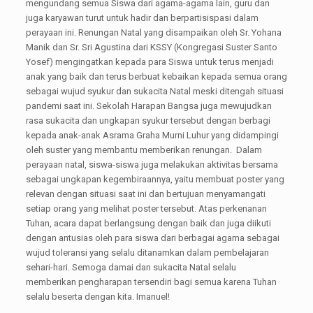
mengundang semua Siswa dari agama-agama lain, guru dan
juga karyawan turut untuk hadir dan berpartisispasi dalam
perayaan ini. Renungan Natal yang disampaikan oleh Sr. Yohana
Manik dan Sr. Sri Agustina dari KSSY (Kongregasi Suster Santo
Yosef) mengingatkan kepada para Siswa untuk terus menjadi
anak yang baik dan terus berbuat kebaikan kepada semua orang
sebagai wujud syukur dan sukacita Natal meski ditengah situasi
pandemi saat ini. Sekolah Harapan Bangsa juga mewujudkan
rasa sukacita dan ungkapan syukur tersebut dengan berbagi
kepada anak-anak Asrama Graha Murni Luhur yang didampingi
oleh suster yang membantu memberikan renungan. Dalam
perayaan natal, siswa-siswa juga melakukan aktivitas bersama
sebagai ungkapan kegembiraannya, yaitu membuat poster yang
relevan dengan situasi saat ini dan bertujuan menyamangati
setiap orang yang melihat poster tersebut. Atas perkenanan
Tuhan, acara dapat berlangsung dengan baik dan juga diikuti
dengan antusias oleh para siswa dari berbagai agama sebagai
wujud toleransi yang selalu ditanamkan dalam pembelajaran
sehari-hari. Semoga damai dan sukacita Natal selalu
memberikan pengharapan tersendiri bagi semua karena Tuhan
selalu beserta dengan kita. Imanuel!