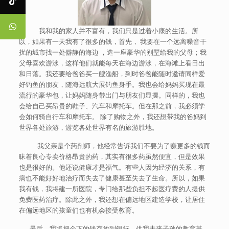
我和我的家人并不富有，我们只是过着小康的生活。所
以，如果有一天我有了很多的钱，首先， 我要在一个远离噪音干
扰的城市找一处僻静的海边 ，造一座豪华的别墅给我的父母；我
父母喜欢游泳，这样他们就能每天在海边游泳，在海滩上看日出
和日落。我还要给爸爸买一艘渔船，到时爸爸能随时邀请同样爱
好钓鱼的朋友，随海远航大展钓鱼身手。我也会给妈妈买现在最
流行的豪华包，让妈妈随身带出门与朋友们显摆。同样的，我也
会给自己买昂贵的鞋子、汽车和摩托车。但在那之前，我必须学
会如何骑自行车和摩托车。 除了购物之外，我还想带我的爸妈到
世界各处旅游，游览各处世界有名的旅游胜地。
我父亲是个药剂师，他经常告诉我们不要为了赚更多的钱而
昧着良心专卖价格昂贵的药，其实有很多药虽然便宜，但是效果
也是很好的。他还说健康才是福气。有些人因为经济的关系，有
病也不能好好地治疗而失去了健康甚至失去了生命。所以，如果
我有钱，我将建一所医院，专门给那些负担不起医疗费的人提供
免费医药治疗。除此之外，我还想在偏远地区建造学校，让居住
在偏远地区的孩童们也有机会接受教育。
最后，我将把余下的钱存放到银行，供我未来子孙的教育基