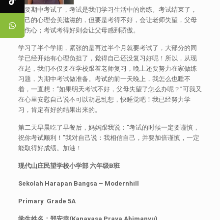
快要期中考试了，考试是我们学习生活中的磨练。考试结束了，
自己的心理会美滋滋的，但要是考得不好，会让老师失望，父母
会伤心；考试考得好则会让父母感到骄傲。
学习了半个学期，紧张的是再过半个月就要考试了，大部分的同
学已经开始有心理负担了，觉得自己还没复习好呢！所以，从现
在起，我们不仅要在学校跟着老师复习，晚上还要努力在家做练
习题，为期中考试做准备。考试的前一天晚上，我怎么也睡不
着，一直想：“如果明天考试不好，父母失望了怎么办呢？”可我又
在心里安慰自己说不可以胡思乱想，快睡觉吧！我已经努力学
习，肯定有好的结果出来的。
第二天早晨吃了早餐后，妈妈跟我说：“考试的时候一定要谨慎，
祝你考试顺利！”我对自己说：我相信自己，并要加倍谨慎，一定
能取得好成绩。加油！
现代山庄民望学校小学部
六年级
B
班
Sekolah Harapan Bangsa – Modernhill
Primary Grade 5A
学生姓名：郑安幸
(Kanayasa Praya Abimanyu)