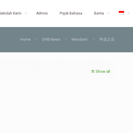
Sekolah Kami
Admisi
Pojok Bahasa
Berita
Home
SHB News
Mandarin
毕业之后
Show all