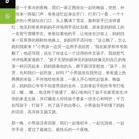
那是一个寒冷的夜晚，我们一家正围坐在一起吃晚饭，突然，外
面传来一阵敲门声，爸爸连忙起身去开门，打开门一看，一个十
来岁的小男孩站在门口，头上飘满了雪花，脸和双手已冻得通
红，他见到爸爸和妈妈不停地用手语比划着，原来是妈妈班上的
一名留守聋哑学生。爸爸拉着他的手，让他坐在沙发上，妈妈找
来一双厚厚的棉鞋给他换上。妈妈用手语问他：“这么晚了，怎么
跑到我家来？”小男孩一边哭一边用手语回答：“我在家里和爷爷闹
翻了；他还骂我，说生了你这么一个没用的作文孩子。我就怒气
冲冲地离家逃跑了。”孩子无望的眼神见到妈妈就像见到自己的母
亲一样闪亮起来，妈妈摸着他的头，擦干眼泪安慰他：“孩子，别
哭，先和我们一起吃饭，好吗？”小男孩坐在我旁边，爸爸盛上热
腾腾的米饭，不停地给他夹菜，一家人开心地吃起饭来。晚饭
后，妈妈担心爷爷不知道男孩的去向，立刻拿起手机给爷爷打电
话，嘟……嘟……电话终于接通了，耐心地询问了孩子在家里发生冲
突的来龙去脉，并叮嘱老人对待孩子要多一些关心和呵护，千万
别骂孩子，打孩子，伤了孩子的自尊心。小男孩似乎听懂了妈妈
的话语，高兴得又蹦又跳。
那一晚，小男孩没有回家，我们一起堆积木，一起玩游戏，一起
学手语，度过了最难忘、最快乐的一个夜晚。