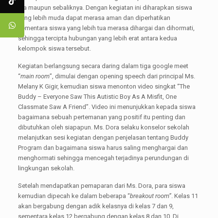
tua maupun sebaliknya. Dengan kegiatan ini diharapkan siswa
yang lebih muda dapat merasa aman dan diperhatikan
sementara siswa yang lebih tua merasa dihargai dan dihormati,
sehingga tercipta hubungan yang lebih erat antara kedua
kelompok siswa tersebut.
Kegiatan berlangsung secara daring dalam tiga google meet
“
main room
”, dimulai dengan opening speech dari principal Ms.
Melany K Gigir, kemudian siswa menonton video singkat “The
Buddy – Everyone Saw This Autistic Boy As A Misfit, One
Classmate Saw A Friend”. Video ini menunjukkan kepada siswa
bagaimana sebuah pertemanan yang positif itu penting dan
dibutuhkan oleh siapapun. Ms. Dora selaku konselor sekolah
melanjutkan sesi kegiatan dengan penjelasan tentang Buddy
Program dan bagaimana siswa harus saling menghargai dan
menghormati sehingga mencegah terjadinya perundungan di
lingkungan sekolah.
Setelah mendapatkan pemaparan dari Ms. Dora, para siswa
kemudian dipecah ke dalam beberapa “
breakout room”
. Kelas 11
akan bergabung dengan adik kelasnya di kelas 7 dan 9,
sementara kelas 12 bergabung dengan kelas 8 dan 10. Di