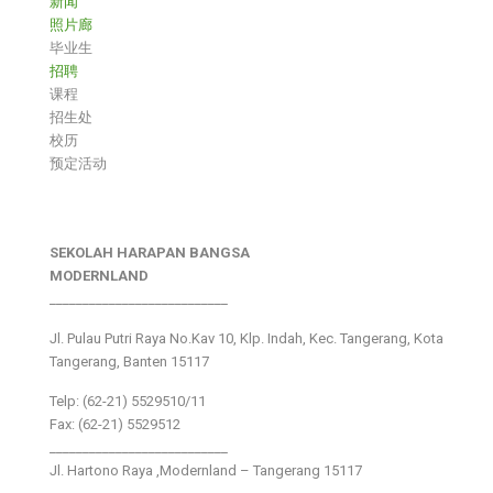
新闻
照片廊
毕业生
招聘
课程
招生处
校历
预定活动
SEKOLAH HARAPAN BANGSA
MODERNLAND
___________________________
Jl. Pulau Putri Raya No.Kav 10, Klp. Indah, Kec. Tangerang, Kota
Tangerang, Banten 15117
Telp: (62-21) 5529510/11
Fax: (62-21) 5529512
___________________________
Jl. Hartono Raya ,Modernland – Tangerang 15117