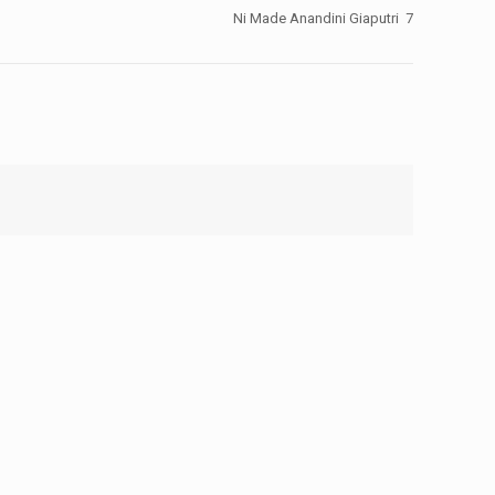
Ni Made Anandini Giaputri 7