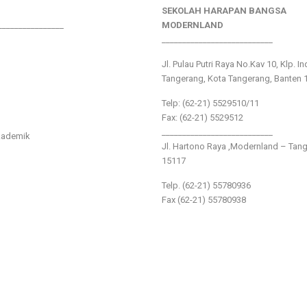
SEKOLAH HARAPAN BANGSA
________________
MODERNLAND
___________________________
Jl. Pulau Putri Raya No.Kav 10, Klp. I
Tangerang, Kota Tangerang, Banten 
Telp: (62-21) 5529510/11
Fax: (62-21) 5529512
___________________________
kademik
Jl. Hartono Raya ,Modernland – Tan
15117
Telp. (62-21) 55780936
Fax (62-21) 55780938