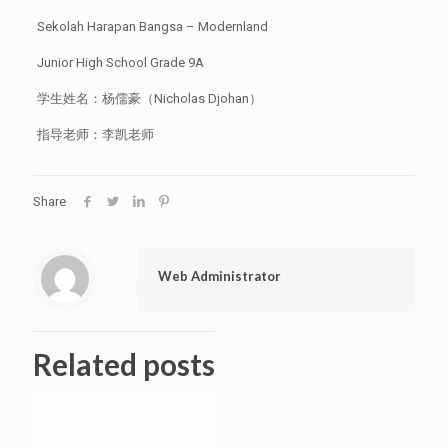
Sekolah Harapan Bangsa – Modernland
Junior High School Grade 9A
学生姓名：杨儒豪（Nicholas Djohan）
指导老师：李凯老师
Share
Web Administrator
Related posts