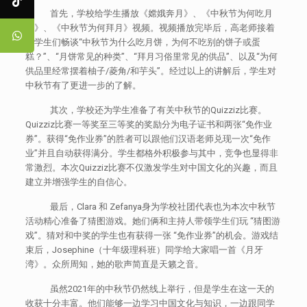
首先，学校给学生播放《嫦娥奔月》、《中秋节为何吃月
饼》、《中秋节为何拜月》视频。视频播放完毕后，高老师接着
跟学生们畅谈“中秋节为什么吃月饼，为何不吃别的饼子或蛋
糕？”、“月饼常见的种类”、“拜月习俗里常见的供品”、以及“为何
供品里经常摆着柚子/菱角/和芋头”。经过以上的讲解后，学生对
中秋节有了更进一步的了解。
其次，学校还为学生准备了有关中秋节的Quizziz比赛。
Quizziz比赛一等奖至三等奖的奖励分为电子证书和两张“免作业
券”。获得“免作业券”的胜者可以跟他们汉语老师兑现一次“免作
业”并且自动获得满分。学生都格外积极参与其中，竞争也显得非
常激烈。本次Quizziz比赛不仅激发学生对中国文化的兴趣，而且
建立并增强学生的自信心。
最后，Clara 和 Zefanya身为学校社团代表也为本次中秋节
活动精心准备了猜图游戏。她们俩和主持人带领学生们玩 “猜图游
戏”。猜对和中奖的学生也有获得一张 “免作业券”的机会。游戏结
束后，Josephine（十年级理科班）同学给大家唱一首《月牙
湾》。众所周知，她的歌声简直是天籁之音。
虽然2021年的中秋节仍然线上举行，但是学生在这一天的
收获十分丰富。他们能够一边学习中国文化与知识，一边跟同学