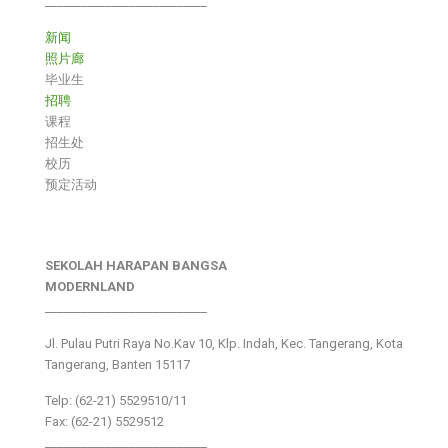
___________________________
新闻
照片廊
毕业生
招聘
课程
招生处
校历
预定活动
SEKOLAH HARAPAN BANGSA
MODERNLAND
___________________________
Jl. Pulau Putri Raya No.Kav 10, Klp. Indah, Kec. Tangerang, Kota
Tangerang, Banten 15117
Telp: (62-21) 5529510/11
Fax: (62-21) 5529512
___________________________