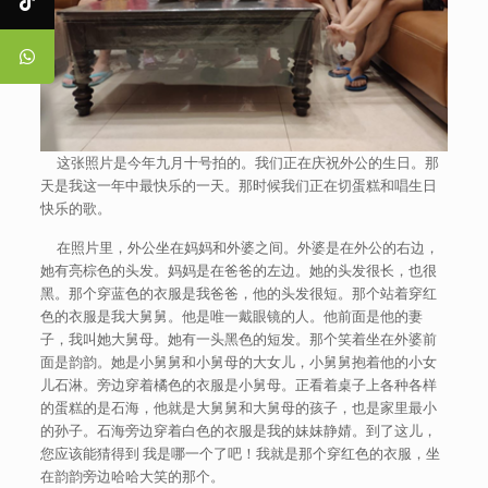
这张照片是今年九月十号拍的。我们正在庆祝外公的生日。那
天是我这一年中最快乐的一天。那时候我们正在切蛋糕和唱生日
快乐的歌。
在照片里，外公坐在妈妈和外婆之间。外婆是在外公的右边，
她有亮棕色的头发。妈妈是在爸爸的左边。她的头发很长，也很
黑。那个穿蓝色的衣服是我爸爸，他的头发很短。那个站着穿红
色的衣服是我大舅舅。他是唯一戴眼镜的人。他前面是他的妻
子，我叫她大舅母。她有一头黑色的短发。那个笑着坐在外婆前
面是韵韵。她是小舅舅和小舅母的大女儿，小舅舅抱着他的小女
儿石淋。旁边穿着橘色的衣服是小舅母。正看着桌子上各种各样
的蛋糕的是石海，他就是大舅舅和大舅母的孩子，也是家里最小
的孙子。石海旁边穿着白色的衣服是我的妹妹静婧。到了这儿，
您应该能猜得到 我是哪一个了吧！我就是那个穿红色的衣服，坐
在韵韵旁边哈哈大笑的那个。