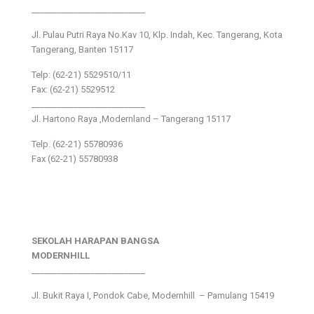
___________________________
Jl. Pulau Putri Raya No.Kav 10, Klp. Indah, Kec. Tangerang, Kota
Tangerang, Banten 15117
Telp: (62-21) 5529510/11
Fax: (62-21) 5529512
___________________________
Jl. Hartono Raya ,Modernland – Tangerang 15117
Telp. (62-21) 55780936
Fax (62-21) 55780938
SEKOLAH HARAPAN BANGSA
MODERNHILL
___________________________
Jl. Bukit Raya I, Pondok Cabe, Modernhill – Pamulang 15419