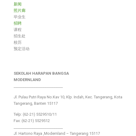
新闻
照片廊
毕业生
招聘
课程
招生处
校历
预定活动
SEKOLAH HARAPAN BANGSA
MODERNLAND
___________________________
Jl. Pulau Putri Raya No.Kav 10, Klp. Indah, Kec. Tangerang, Kota
Tangerang, Banten 15117
Telp: (62-21) 5529510/11
Fax: (62-21) 5529512
___________________________
Jl. Hartono Raya ,Modernland – Tangerang 15117