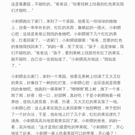
这是毒蘑菇，不能吃的。”爸爸说：“你要找树上结着的红色果实我
们才能吃……”
小刺猬跑出了家门，来到了一个菜园。他看见一些绿绿的植物
上，挂着一串串长长的、红红的东西，像燃起的一团火。小刺猬
心想：这就是爸爸让我找的食物吧。小刺猬摘下几个红红的果
实，扛着回家了。一进家门，小刺猬就嚷嚷：“爸爸，您要的红色
的食物我找回来了。”妈妈一看，笑了笑说：“孩子，这是辣椒，我
们不能吃的。”爸爸说：“孩子，要到果树上找那些长红了的果实，
能不能吃，自己尝一尝就知道了。”小刺猬高兴地说：“我知道
了。”
小刺猬走出家门，来到一个果园。他看见果树上结满了又大又红
的果实，好像挂了一树的红灯笼。小刺猬心想：这应该就是我要
找的食物吧。他跑到一棵果树下，“噌噌噌”爬上树，拽下一个来，
闻了闻，好香；咬一口，好甜啊，真好吃！于是小刺猬抱着一根
果枝，使劲儿摇晃着，扑通、扑通，又大又红的果实落了一地。
小刺猬心想：这么多果实我怎么拿回家啊？他想啊想，终于想到
了一个好办法，于是，他在地上打了几个滚，红红的果实便扎了
满身。小刺猬高高兴地背着果实回了家。小刺猬的爸爸、妈妈一
看，高兴地说：“这才是我们最爱吃的苹果呢。”小刺猬听了，开心
地笑了起来。 小刺猬一家人吃着香甜可口的苹果，开心极了！