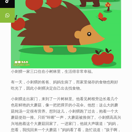
小刺猬一家三口住在小树林里，生活得非常幸福。
有一天，小刺猬的爸爸、妈妈生病了，而家里储存的食物也刚好
吃光了，因此小刺猬决定自己出去找食物。
小刺猬走出家门，来到了一片树林里。他看见树根旁边长着几个
色彩鲜艳的大蘑菇，像一把把撑开的小花伞。他想：这么大的蘑
菇炖汤一定很有营养。想到这儿，小刺猬跑了过去，抱着一个大
蘑菇使劲一推。只听“咔嚓”一声，大蘑菇被推倒了。小刺猬高高兴
兴地抱着这个大蘑菇回家了。一进家门，他就大声嚷道：“妈妈，
您看，我找回来一个大蘑菇！”妈妈看了看，急忙说道：“孩子啊，