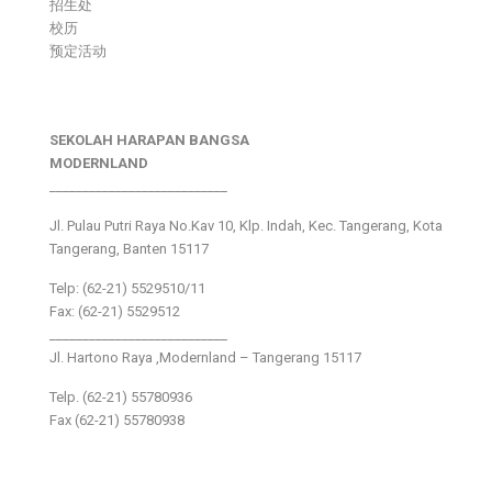
招生处
校历
预定活动
SEKOLAH HARAPAN BANGSA
MODERNLAND
___________________________
Jl. Pulau Putri Raya No.Kav 10, Klp. Indah, Kec. Tangerang, Kota
Tangerang, Banten 15117
Telp: (62-21) 5529510/11
Fax: (62-21) 5529512
___________________________
Jl. Hartono Raya ,Modernland – Tangerang 15117
Telp. (62-21) 55780936
Fax (62-21) 55780938