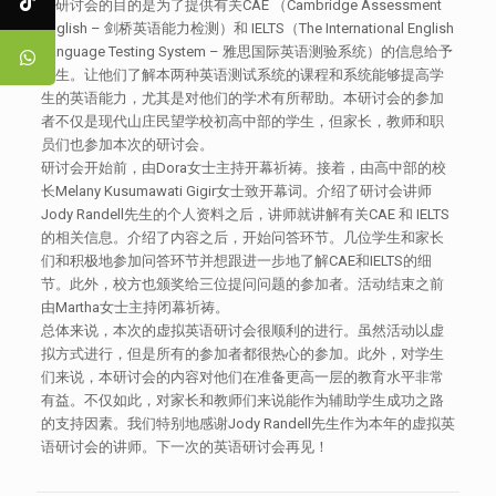
本研讨会的目的是为了提供有关CAE （Cambridge Assessment
English – 剑桥英语能力检测）和 IELTS（The International English
Language Testing System – 雅思国际英语测验系统）的信息给予
学生。让他们了解本两种英语测试系统的课程和系统能够提高学
生的英语能力，尤其是对他们的学术有所帮助。本研讨会的参加
者不仅是现代山庄民望学校初高中部的学生，但家长，教师和职
员们也参加本次的研讨会。
研讨会开始前，由Dora女士主持开幕祈祷。接着，由高中部的校
长Melany Kusumawati Gigir女士致开幕词。介绍了研讨会讲师
Jody Randell先生的个人资料之后，讲师就讲解有关CAE 和 IELTS
的相关信息。介绍了内容之后，开始问答环节。几位学生和家长
们和积极地参加问答环节并想跟进一步地了解CAE和IELTS的细
节。此外，校方也颁奖给三位提问问题的参加者。活动结束之前
由Martha女士主持闭幕祈祷。
总体来说，本次的虚拟英语研讨会很顺利的进行。虽然活动以虚
拟方式进行，但是所有的参加者都很热心的参加。此外，对学生
们来说，本研讨会的内容对他们在准备更高一层的教育水平非常
有益。不仅如此，对家长和教师们来说能作为辅助学生成功之路
的支持因素。我们特别地感谢Jody Randell先生作为本年的虚拟英
语研讨会的讲师。下一次的英语研讨会再见！