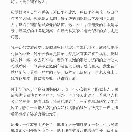
灯，照亮了我的远方。
母爱就像春日里的暖茶，夏日里的冰水，秋日里的菊花，冬日里
温暖的太阳。母爱是无私的，每个妈妈都把自己的爱和全部精
力，献给了我们这些娇嫩的幼苗。这世界上，最甜美的字眼是母
亲，最美好的呼唤是妈妈，而最无私真挚和毫无保留的爱，则是
母爱。
我开始仰望着夜空，我脑海里还浮现出了其他回忆，就是我很小
时候的经验。这个经验虽是简单，却是富有美好和幸福的。那时
候的我，第一次去到车站，看到了人潮的涌动，沉闷的空气让人
难以呼吸，一间并不宽敞的车站空间容纳了近几百人。我坐在车
站的角落，看着一群群的人头。我的目光落到了一位老人身上，
她衣衫褴褛，佝偻着身躯，艰难前行着。
健步如飞来了个穿着西装的人，他一不小心撞到了那位老人，然
后头也没回地匆匆地走了。另外一个年轻人走过了，看见老人脏
兮兮的衣服，捂着口鼻，快速地也走了。一个衣着华丽的女生走
过了，瞟了一眼老人凌乱的头发和满脸的皱纹，冷笑了一声，扭
着那婀娜多姿的身躯也走了。
后来，一位农民工过来了，他将老人仔细打量了一番，小心翼翼
地将她扶到最近的座位上，把手里的矿泉水也递给了她，似乎又