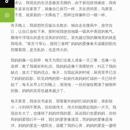
不承认，我现在的生活是极其无聊的，由于新冠疫情缘故，我有
一年多呆在家里了，就像自己挨罚一样，关在房间里，鸟窝里，
盒子里。就算新的一天降临了，照样过得像昨日一模一样。
有天晚上，我就想吃完饭出去散步。独自走在微风中，放空自
己，让自己放松下来。那时候我使劲地吸一吸风中香甜的氧气。
脑海中浮现出的是生活美好的回忆。首先越过我的脑海里的就是
我母亲。“谁言寸草心，报得三春晖” 妈妈的爱像春天温暖的阳光
照耀着我，是无私的，也是伟大的。
我妈妈像一位厨师，每天为我们全家人准备一天三餐，也像一位
老师，教了我规矩和礼仪。我妈妈还像个美图软件，纠正了我的
缺点，放大了我的优点。每天，当我起床的时候，厨房里早已没
了妈妈的踪影。听见鸡鸣的那一刻就代表妈妈忙碌的一天已经开
始了，每天从早上忙到晚上，渐渐地，一丝丝皱纹爬满了她憔悴
的脸。妈妈的笑容也越来越少了。
每天夜里，我坐在书桌前，望着窗外妈妈忙碌的身影，身影较
小，小到弱不禁风，但却很伟大，伟大到能撑起我的一片天。我
现在长大了，也懂得了妈妈对我的爱。虽说我们也爱妈妈，但却
和妈妈爱我们不一样，我们的爱更像溪流，而妈妈的爱像是海
洋。妈妈的爱是一缕阳光，温暖了我的心房，妈妈的爱是一盏明