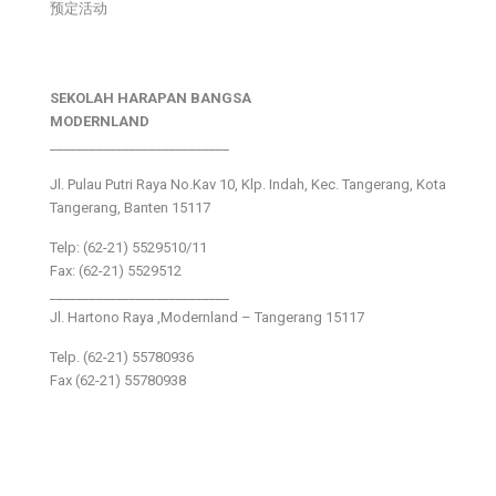
预定活动
SEKOLAH HARAPAN BANGSA
MODERNLAND
___________________________
Jl. Pulau Putri Raya No.Kav 10, Klp. Indah, Kec. Tangerang, Kota
Tangerang, Banten 15117
Telp: (62-21) 5529510/11
Fax: (62-21) 5529512
___________________________
Jl. Hartono Raya ,Modernland – Tangerang 15117
Telp. (62-21) 55780936
Fax (62-21) 55780938