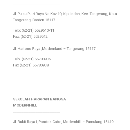
___________________________
Jl. Pulau Putri Raya No.Kav 10, Klp. Indah, Kec. Tangerang, Kota
Tangerang, Banten 15117
Telp: (62-21) 5529510/11
Fax: (62-21) 5529512
___________________________
Jl. Hartono Raya ,Modernland – Tangerang 15117
Telp. (62-21) 55780936
Fax (62-21) 55780938
SEKOLAH HARAPAN BANGSA
MODERNHILL
___________________________
Jl. Bukit Raya I, Pondok Cabe, Modernhill – Pamulang 15419