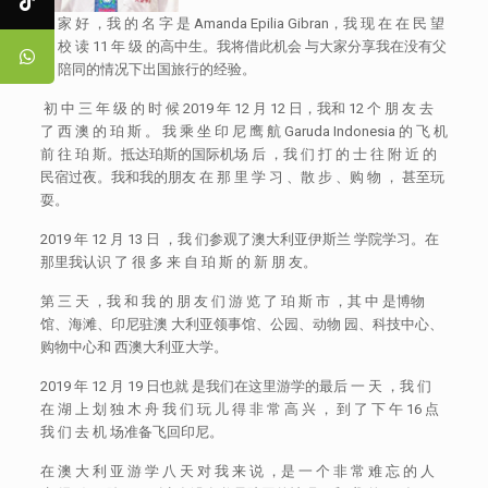
大 家 好 ，我 的 名 字 是 Amanda Epilia Gibran，我 现 在 在 民 望
学 校 读 11 年 级 的高中生。我将借此机会 与大家分享我在没有父
母 陪同的情况下出国旅行的经验。
初 中 三 年 级 的 时 候 2019 年 12 月 12 日，我和 12 个 朋 友 去
了 西 澳 的 珀 斯 。 我 乘 坐 印 尼 鹰 航 Garuda Indonesia 的 飞 机
前 往 珀 斯。抵达珀斯的国际机场 后 ，我 们 打 的 士 往 附 近 的
民宿过夜。我和我的朋友 在 那 里 学 习 、散 步 、购 物 ， 甚至玩
耍。
2019 年 12 月 13 日 ，我 们参观了澳大利亚伊斯兰 学院学习。在
那里我认识 了 很 多 来 自 珀 斯 的 新 朋 友。
第 三 天 ，我 和 我 的 朋 友 们 游 览 了 珀 斯 市 ，其 中 是博物
馆、海滩、印尼驻澳 大利亚领事馆、公园、动物 园、科技中心、
购物中心和 西澳大利亚大学。
2019 年 12 月 19 日也就 是我们在这里游学的最后 一 天 ，我 们
在 湖 上 划 独 木 舟 我 们 玩 儿 得 非 常 高 兴 ， 到 了 下 午 16 点
我 们 去 机 场准备飞回印尼。
在 澳 大 利 亚 游 学 八 天 对 我 来 说 ，是 一 个 非 常 难 忘 的 人