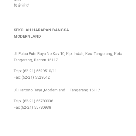
预定活动
SEKOLAH HARAPAN BANGSA
MODERNLAND
___________________________
Jl. Pulau Putri Raya No.Kav 10, Klp. Indah, Kec. Tangerang, Kota
Tangerang, Banten 15117
Telp: (62-21) 5529510/11
Fax: (62-21) 5529512
___________________________
Jl. Hartono Raya ,Modernland – Tangerang 15117
Telp. (62-21) 55780936
Fax (62-21) 55780938