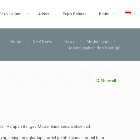
Sekolah Kami
Admisi
Pojok Bahasa
Berita
Home
SHB News
News
Modernland
Booster (vaksin dosis ketiga)
Show all
olah Harapan Bangsa-Modernland secara eksklusif.
uru agar siap menghadapi model pembelajaran normal baru.