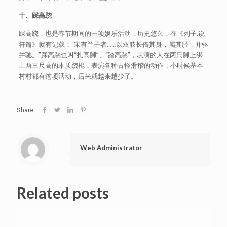
十、踩高跷
踩高跷，也是春节期间的一项娱乐活动，历史悠久，在《列子.说
符篇》就有记载：“宋有兰子者……以双肢长倍其身，属其胫，并驱
并驰。”踩高跷也叫“扎高脚”、“踏高跷”，表演的人在两只脚上绑
上两三尺高的木质跷棍，表演各种古怪滑稽的动作，小时候基本
村村都有这项活动，后来就越来越少了。
Share
Web Administrator
Related posts