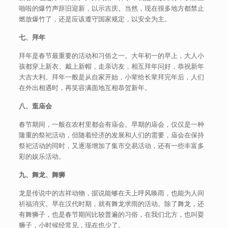
啪啦的爆竹声辞旧迎新，以示吉庆。当然，现在很多地方都禁止
燃放爆竹了，还是应该遵守国家规定，以安全为主。
七、拜年
拜年是春节最重要的活动和习俗之一。大年初一的早上，大人小
孩都穿上新衣、戴上新帽，走亲访友，相互拜年问好，恭祝新年
大吉大利。拜年一般是从自家开始，小辈给长辈拜完年后，人们
在外出相遇时，再笑容满面地互相恭贺新年。
八、逛庙会
春节期间，一般在农村里都会有庙会。早期的庙会，仅仅是一种
隆重的祭祀活动，但随着经济的发展和人们的需要，庙会在保持
祭祀活动的同时，又逐渐增加了集市交易活动，还有一些丰富多
彩的娱乐活动。
九、舞龙、舞狮
龙是传说中的吉祥动物，据说能够在天上呼风唤雨，也能为人间
祈福消灾。早在汉代时期，就有舞龙求雨的活动。除了舞龙，还
有舞狮子，也是春节期间比较普遍的习俗，在我们北方，也叫耍
狮子，小时候经常见，现在也少了。