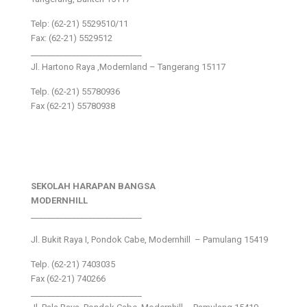
Telp: (62-21) 5529510/11
Fax: (62-21) 5529512
___________________________
Jl. Hartono Raya ,Modernland – Tangerang 15117
Telp. (62-21) 55780936
Fax (62-21) 55780938
SEKOLAH HARAPAN BANGSA
MODERNHILL
___________________________
Jl. Bukit Raya I, Pondok Cabe, Modernhill – Pamulang 15419
Telp. (62-21) 7403035
Fax (62-21) 740266
___________________________