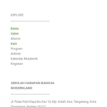
EXPLORE
___________________________
Berita
Galeri
Alumni
Karir
Program
Admisi
Kalendar Akademik
Kegiatan
SEKOLAH HARAPAN BANGSA
MODERNLAND
___________________________
Jl. Pulau Putri Raya No.Kav 10, Klp. Indah, Kec. Tangerang, Kota
Tangerang, Banten 15117