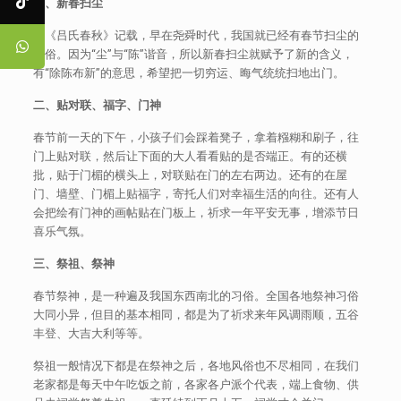
一、新春扫尘
据《吕氏春秋》记载，早在尧舜时代，我国就已经有春节扫尘的
习俗。因为“尘”与“陈”谐音，所以新春扫尘就赋予了新的含义，
有“除陈布新”的意思，希望把一切穷运、晦气统统扫地出门。
二、贴对联、福字、门神
春节前一天的下午，小孩子们会踩着凳子，拿着糨糊和刷子，往
门上贴对联，然后让下面的大人看看贴的是否端正。有的还横
批，贴于门楣的横头上，对联贴在门的左右两边。还有的在屋
门、墙壁、门楣上贴福字，寄托人们对幸福生活的向往。还有人
会把绘有门神的画帖贴在门板上，祈求一年平安无事，增添节日
喜乐气氛。
三、祭祖、祭神
春节祭神，是一种遍及我国东西南北的习俗。全国各地祭神习俗
大同小异，但目的基本相同，都是为了祈求来年风调雨顺，五谷
丰登、大吉大利等等。
祭祖一般情况下都是在祭神之后，各地风俗也不尽相同，在我们
老家都是每天中午吃饭之前，各家各户派个代表，端上食物、供