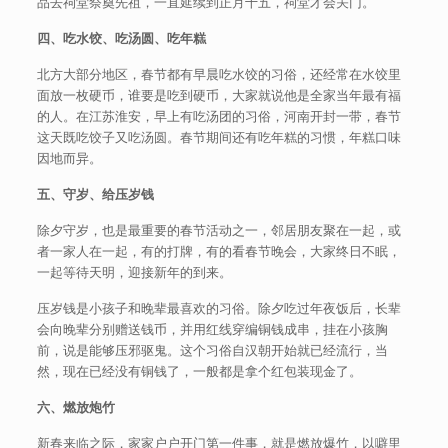
品去祠堂祭奠先祖，一直延续到正月十五，祠堂才会关门。
四、吃水饺、吃汤圆、吃年糕
北方大部分地区，春节都有早晨吃水饺的习俗，还经常在水饺里
面放一枚硬币，谁要是吃到硬币，大家就说他是全家当年最有福
的人。在江苏淮安，早上有吃汤团的习俗，河南开封一带，春节
这天既吃饺子又吃汤圆。春节期间还有吃年糕的习惯，年糕口味
因地而异。
五、守岁、给压岁钱
除夕守岁，也是最重要的春节活动之一，邻居朋友聚在一起，或
者一家人在一起，有的打牌，有的看春节晚会，大家终日不眠，
一起等待天明，迎接新年的到来。
压岁钱是小孩子和晚辈最喜欢的习俗。除夕吃过年夜饭后，长辈
会向晚辈分别赠送钱币，并用红线穿编铜钱成串，挂在小孩胸
前，说是能够压邪驱鬼。这个习俗自汉朝开始就已经流行，当
然，现在已经没有铜钱了，一般都是拿个红包装现金了。
六、燃放炮竹
新春来临之际，家家户户开门第一件事，就是燃放爆竹，以噼里