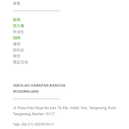
探索
___________________________
新闻
照片廊
毕业生
招聘
课程
招生处
校历
预定活动
SEKOLAH HARAPAN BANGSA
MODERNLAND
___________________________
Jl. Pulau Putri Raya No.Kav 10, Klp. Indah, Kec. Tangerang, Kota
Tangerang, Banten 15117
Telp: (62-21) 5529510/11