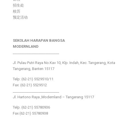
招生处
校历
预定活动
SEKOLAH HARAPAN BANGSA
MODERNLAND
___________________________
Jl. Pulau Putri Raya No.Kav 10, Klp. Indah, Kec. Tangerang, Kota
Tangerang, Banten 15117
Telp: (62-21) 5529510/11
Fax: (62-21) 5529512
___________________________
Jl. Hartono Raya ,Modernland – Tangerang 15117
Telp. (62-21) 55780936
Fax (62-21) 55780938