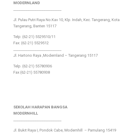
MODERNLAND
___________________________
Jl. Pulau Putri Raya No.Kav 10, Klp. Indah, Kec. Tangerang, Kota
Tangerang, Banten 15117
Telp: (62-21) 5529510/11
Fax: (62-21) 5529512
___________________________
Jl. Hartono Raya ,Modernland – Tangerang 15117
Telp. (62-21) 55780936
Fax (62-21) 55780938
SEKOLAH HARAPAN BANGSA
MODERNHILL
___________________________
Jl. Bukit Raya I, Pondok Cabe, Modernhill – Pamulang 15419