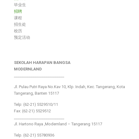
毕业生
招聘
课程
招生处
校历
预定活动
SEKOLAH HARAPAN BANGSA
MODERNLAND
___________________________
Jl. Pulau Putri Raya No.Kav 10, Klp. Indah, Kec. Tangerang, Kota
Tangerang, Banten 15117
Telp: (62-21) 5529510/11
Fax: (62-21) 5529512
___________________________
Jl. Hartono Raya ,Modernland – Tangerang 15117
Telp. (62-21) 55780936