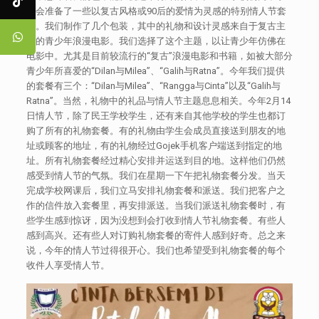
生会准备了一些以复古风格或90后的爱情为灵感的特别情人节套
餐。我们制作了几个包装，其中的礼物和设计灵感来自于复古主
题的青少年浪漫电影。我们选择了这个主题，以让青少年仿佛在
电影中。尤其是目前较流行的“复古”浪漫电影和书籍，如被大部分
青少年所喜爱的“Dilan与Milea”、“Galih与Ratna”。今年我们提供
的套餐有三个：“Dilan与Milea”、“Rangga与Cinta”以及“Galih与
Ratna”。当然，礼物中的礼品与情人节主题息息相关。今年2月14
日情人节，除了民王学校学生，还有来自其他学校的学生也都订
购了所有的礼物套餐。有的礼物由学生会成员直接送到朋友的地
址或顾客的地址，有的礼物经过Gojek手机客户端送到指定的地
址。所有礼物套餐经过精心安排并运送到目的地。这样他们仍然
感受到情人节的气氛。我们在星期一下午把礼物套餐分发。当天
完成学校网课后，我们立马安排礼物套餐和派送。我们把客户之
作的信件放入套餐里，再安排派送。当我们派送礼物套餐时，有
些学生感到惊讶，因为没想到会打收到情人节礼物套餐。有些人
感到高兴。还有些人对订购礼物套餐的寄件人感到好奇。总之来
说，今年的情人节过得很开心。我们也希望受到礼物套餐的每个
收件人享受情人节。