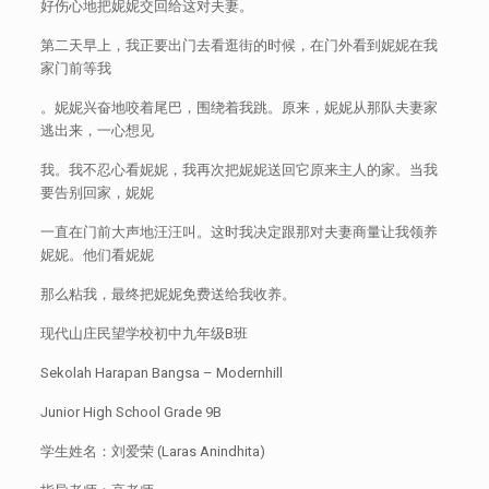
好伤心地把妮妮交回给这对夫妻。
第二天早上，我正要出门去看逛街的时候，在门外看到妮妮在我
家门前等我
。妮妮兴奋地咬着尾巴，围绕着我跳。原来，妮妮从那队夫妻家
逃出来，一心想见
我。我不忍心看妮妮，我再次把妮妮送回它原来主人的家。当我
要告别回家，妮妮
一直在门前大声地汪汪叫。这时我决定跟那对夫妻商量让我领养
妮妮。他们看妮妮
那么粘我，最终把妮妮免费送给我收养。
现代山庄民望学校初中九年级B班
Sekolah Harapan Bangsa – Modernhill
Junior High School Grade 9B
学生姓名：刘爱荣 (Laras Anindhita)