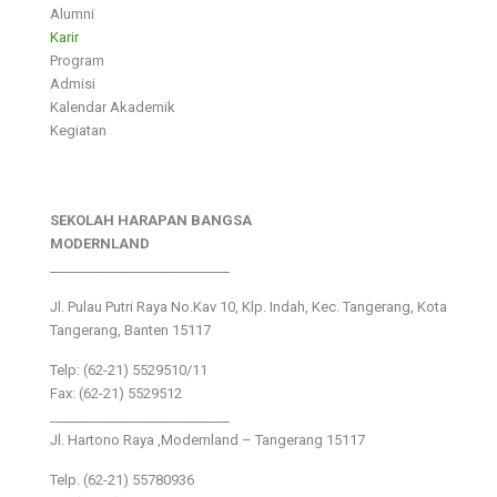
Alumni
Karir
Program
Admisi
Kalendar Akademik
Kegiatan
SEKOLAH HARAPAN BANGSA
MODERNLAND
___________________________
Jl. Pulau Putri Raya No.Kav 10, Klp. Indah, Kec. Tangerang, Kota
Tangerang, Banten 15117
Telp: (62-21) 5529510/11
Fax: (62-21) 5529512
___________________________
Jl. Hartono Raya ,Modernland – Tangerang 15117
Telp. (62-21) 55780936