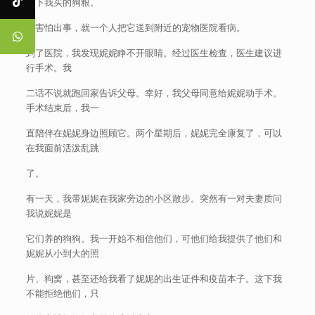
吃下我买的狗粮。
我害怕出事，就一个人把它送到附近的宠物医院看病。
到了医院，我发现妮妮睁不开眼睛。经过医生检查，医生建议进
行手术。我
二话不说就跑回家告诉父母。幸好，我父母同意给妮妮动手术。
手术结束后，我一
直陪伴在妮妮身边照顾它。两个星期后，妮妮完全康复了，可以
在我面前活泼乱跳
了。
有一天，我带妮妮在我家旁边的小区散步。突然有一对夫妻质问
我说妮妮是
它们养的狗狗。我一开始不相信他们，可他们给我提供了他们和
妮妮从小到大的照
片、狗窝，甚至还给我看了妮妮的出生证件和疫苗本子。这下我
不能拒绝他们，只