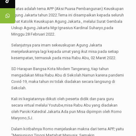
Di atas adalah tema APP (Aksi Puasa Pembangunan) Keuskupan
Agung Jakarta tahun 2022.Tema ini disampaikan kepada seluruh
umat Katolik Keuskupan Agung Jakarta., melalui Surat Gembala
Uskup Agung Jakarta Mgr.Ignasius Kardinal Suharyo,pada
Minggu 28 Februari 2022.
Selanjutnya para imam sekeuskupan Agung Jakarta
menjelaskannya lagi kepada umat yang ikut misa pada setiap
kesempatan, termasuk pada misa Rabu Abu, 02 Maret 2022.
SD Harapan Bangsa Kota Modern Tangerang, tiap tahun
mengadakan Misa Rabu Abu di Sekolah.Namun karena pandemi
Covid-19, maka tahun ini tidak diadakan secara langsung di
Sekolah.
Kali ini kegiatannya diikuti oleh peserta didik dan para guru
secara virtual melalui Youtube,misa Rabu Abu yang diadakan
oleh Paroki Katedral Jakarta.Ada pun Misa dipimpin oleh Romo
Maryono,SJ.
Dalam kotbahnya Romo menjelaskan makna dari tema APP, yaitu
“Menjunjung Tinggi Martabat Manusia; Semakin