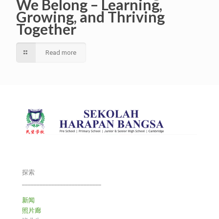
We Belong – Learning,
Growing, and Thriving
Together
Read more
探索
___________________________
新闻
照片廊