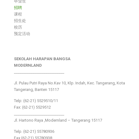
毕业生
招聘
课程
招生处
校历
预定活动
SEKOLAH HARAPAN BANGSA
MODERNLAND
___________________________
Jl. Pulau Putri Raya No.Kav 10, Klp. Indah, Kec. Tangerang, Kota
Tangerang, Banten 15117
Telp: (62-21) 5529510/11
Fax: (62-21) 5529512
___________________________
Jl. Hartono Raya ,Modernland – Tangerang 15117
Telp. (62-21) 55780936
Fax (62-21) 55780938