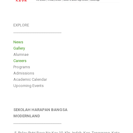
EXPLORE
___________________________
News
Gallery
Alumnae
Careers
Programs
Admissions
Academic Calendar
Upcoming Events
SEKOLAH HARAPAN BANGSA
MODERNLAND
___________________________
Jl. Pulau Putri Raya No.Kav 10, Klp. Indah, Kec. Tangerang, Kota