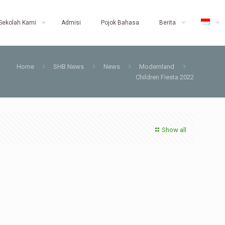
Sekolah Kami
Admisi
Pojok Bahasa
Berita
Home
SHB News
News
Modernland
Children Fiesta 2022
Show all