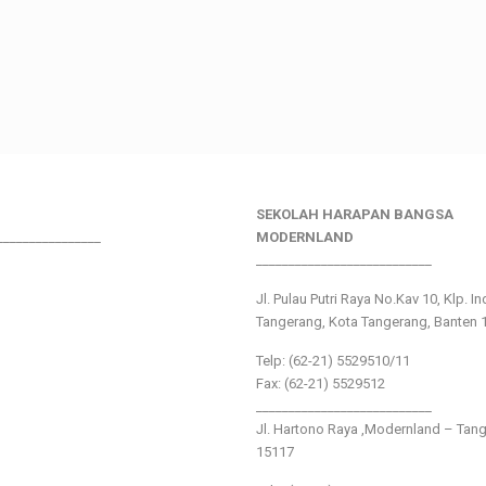
SEKOLAH HARAPAN BANGSA
________________
MODERNLAND
___________________________
Jl. Pulau Putri Raya No.Kav 10, Klp. I
Tangerang, Kota Tangerang, Banten 
Telp: (62-21) 5529510/11
Fax: (62-21) 5529512
___________________________
Jl. Hartono Raya ,Modernland – Tan
15117