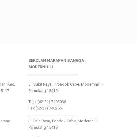
SEKOLAH HARAPAN BANGSA
MODERNHILL
___________________________
ndah, Kec.
Jl. Bukit Raya I, Pondok Cabe, Modernhill –
15117
Pamulang 15419
Telp. (62-21) 7403035
Fax (62-21) 740266
___________________________
gerang
Jl. Pala Raya, Pondok Cabe, Modernhill –
Pamulang 15419