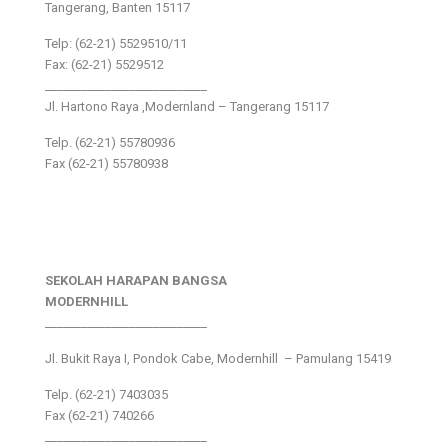
Tangerang, Banten 15117
Telp: (62-21) 5529510/11
Fax: (62-21) 5529512
___________________________
Jl. Hartono Raya ,Modernland – Tangerang 15117
Telp. (62-21) 55780936
Fax (62-21) 55780938
SEKOLAH HARAPAN BANGSA
MODERNHILL
___________________________
Jl. Bukit Raya I, Pondok Cabe, Modernhill – Pamulang 15419
Telp. (62-21) 7403035
Fax (62-21) 740266
___________________________