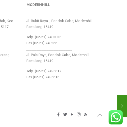
MODERNHILL
___________________________
ndah, Kec.
Jl. Bukit Raya I, Pondok Cabe, Modernhill –
15117
Pamulang 15419
Telp. (62-21) 7403035
Fax (62-21) 740266
___________________________
gerang
Jl. Pala Raya, Pondok Cabe, Modernhill –
Pamulang 15419
Telp. (62-21) 7495617
Fax (62-21) 7495615