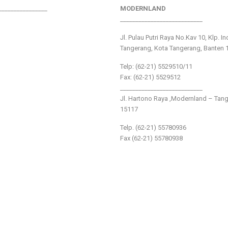
________________
MODERNLAND
___________________________
Jl. Pulau Putri Raya No.Kav 10, Klp. I
Tangerang, Kota Tangerang, Banten 
Telp: (62-21) 5529510/11
Fax: (62-21) 5529512
___________________________
Jl. Hartono Raya ,Modernland – Tan
15117
Telp. (62-21) 55780936
Fax (62-21) 55780938