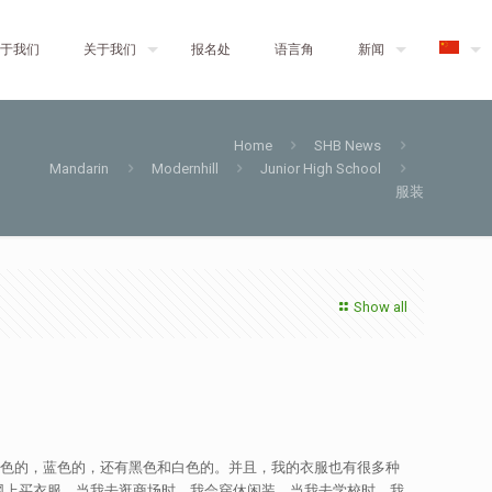
于我们
关于我们
报名处
语言角
新闻
Home
SHB News
Mandarin
Modernhill
Junior High School
服装
Show all
，黄色的，蓝色的，还有黑色和白色的。并且，我的衣服也有很多种
网上买衣服。当我去逛商场时，我会穿休闲装。当我去学校时，我