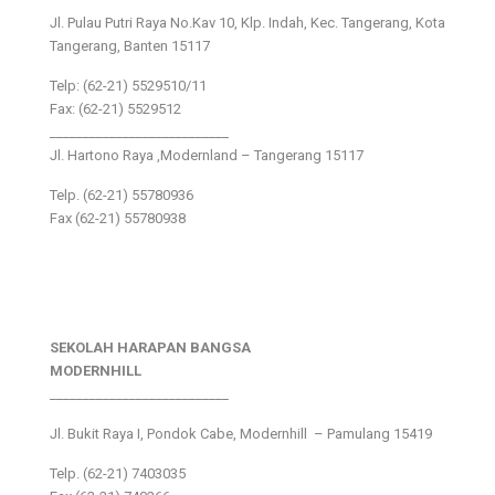
Jl. Pulau Putri Raya No.Kav 10, Klp. Indah, Kec. Tangerang, Kota
Tangerang, Banten 15117
Telp: (62-21) 5529510/11
Fax: (62-21) 5529512
___________________________
Jl. Hartono Raya ,Modernland – Tangerang 15117
Telp. (62-21) 55780936
Fax (62-21) 55780938
SEKOLAH HARAPAN BANGSA
MODERNHILL
___________________________
Jl. Bukit Raya I, Pondok Cabe, Modernhill – Pamulang 15419
Telp. (62-21) 7403035