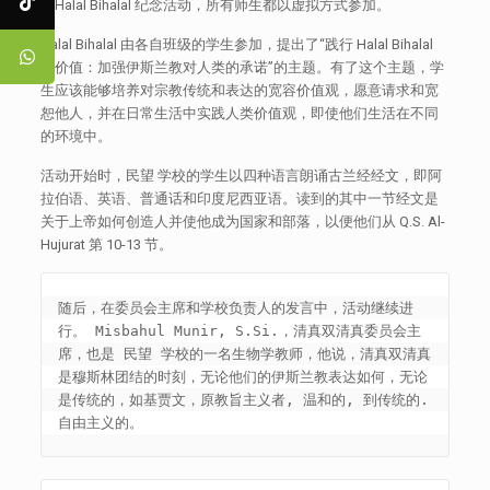
了Halal Bihalal 纪念活动，所有师生都以虚拟方式参加。
Halal Bihalal 由各自班级的学生参加，提出了“践行 Halal Bihalal
的价值：加强伊斯兰教对人类的承诺”的主题。有了这个主题，学
生应该能够培养对宗教传统和表达的宽容价值观，愿意请求和宽
恕他人，并在日常生活中实践人类价值观，即使他们生活在不同
的环境中。
活动开始时，民望 学校的学生以四种语言朗诵古兰经经文，即阿
拉伯语、英语、普通话和印度尼西亚语。读到的其中一节经文是
关于上帝如何创造人并使他成为国家和部落，以便他们从 Q.S. Al-
Hujurat 第 10-13 节。
随后，在委员会主席和学校负责人的发言中，活动继续进
行。 Misbahul Munir, S.Si.，清真双清真委员会主
席，也是 民望 学校的一名生物学教师，他说，清真双清真
是穆斯林团结的时刻，无论他们的伊斯兰教表达如何，无论
是传统的，如基贾文，原教旨主义者, 温和的, 到传统的. 
自由主义的。