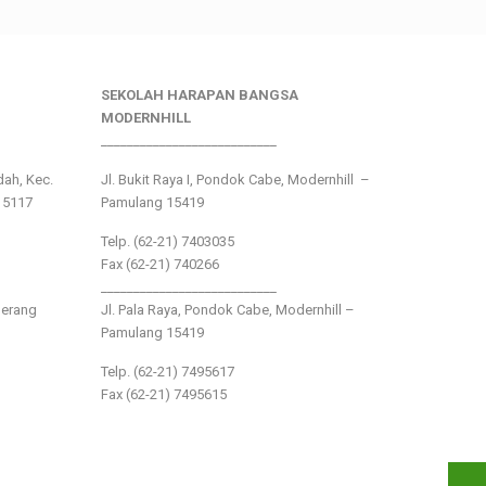
SEKOLAH HARAPAN BANGSA
MODERNHILL
___________________________
ndah, Kec.
Jl. Bukit Raya I, Pondok Cabe, Modernhill –
15117
Pamulang 15419
Telp. (62-21) 7403035
Fax (62-21) 740266
___________________________
gerang
Jl. Pala Raya, Pondok Cabe, Modernhill –
Pamulang 15419
Telp. (62-21) 7495617
Fax (62-21) 7495615