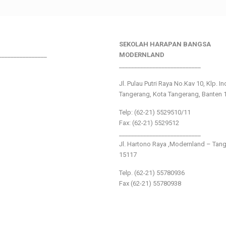
SEKOLAH HARAPAN BANGSA
________________
MODERNLAND
___________________________
Jl. Pulau Putri Raya No.Kav 10, Klp. I
Tangerang, Kota Tangerang, Banten 
Telp: (62-21) 5529510/11
Fax: (62-21) 5529512
___________________________
Jl. Hartono Raya ,Modernland – Tan
15117
Telp. (62-21) 55780936
Fax (62-21) 55780938