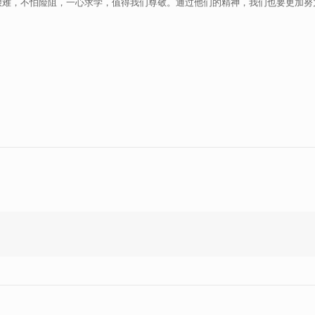
艰难，不怕险阻，一心求学，值得我们尊敬。通过他们的精神，我们也要更加努