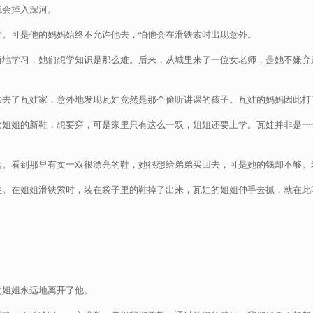
就会掉入深河。
学。可是他的妈妈始终不允许他去，怕他会在滑铁索时出现意外。
懈地学习，她们想学知识是那么难。后来，从城里来了一位女老师，是她不嫌弃
索去了瓦娃家，意外地发现瓦娃竟然是那个偷听讲课的孩子。瓦娃的妈妈因此打
欢姐姐的新鞋，想要穿，可是家里只有这么一双，姐姐还要上学。瓦娃并非是一
盐。看到那里有卖一双很漂亮的鞋，她很想给弟弟买回去，可是她的钱却不够。
。在姐姐滑铁索时，装在袋子里的鞋掉了出来，瓦娃的姐姐伸手去抓，就在此
的姐姐永远地离开了他。