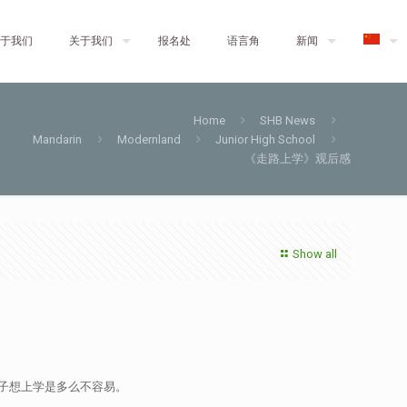
于我们
关于我们
报名处
语言角
新闻
Home
SHB News
Mandarin
Modernland
Junior High School
《走路上学》观后感
Show all
子想上学是多么不容易。