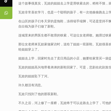
这个故事很真实，瓦娃的姐姐去上学是滑铁索去的，稍有不慎，
瓦娃非常喜欢学习，也是一个聪明的孩子，有一次他偷偷跑去上
在山区的孩子们冬天穿的是拖鞋，冻得缩手缩脚，可还是坚持不
自出钱为孩子们做了新鞋。
连城里来的男医生都不敢滑的铁索，可这位女老师敢。她滑过铁
那位女老师来瓦娃家做家访时，送给了姐姐一双新鞋。瓦娃很喜
给姐姐穿上了。
姐姐去上学，回家时先去了卖日用品的小店，她要给家里买一袋
瓦娃的姐姐高兴地带着弟弟的新鞋回家了。可是，悲剧在此刻发生
瓦娃的姐姐坠下了河。
许久都没有消息。
瓦娃只找到了他的那双新鞋。
不久之后，河上修了一座桥，瓦娃终于可以走路去上学了，可他