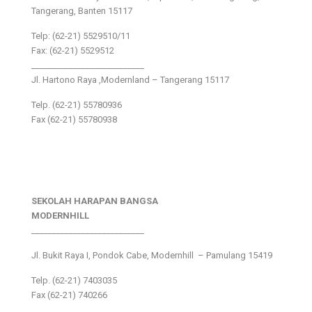
Tangerang, Banten 15117
Telp: (62-21) 5529510/11
Fax: (62-21) 5529512
___________________________
Jl. Hartono Raya ,Modernland – Tangerang 15117
Telp. (62-21) 55780936
Fax (62-21) 55780938
SEKOLAH HARAPAN BANGSA
MODERNHILL
___________________________
Jl. Bukit Raya I, Pondok Cabe, Modernhill – Pamulang 15419
Telp. (62-21) 7403035
Fax (62-21) 740266
___________________________