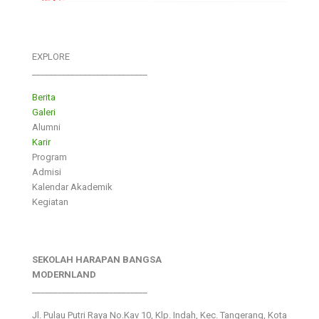
EXPLORE
___________________________
Berita
Galeri
Alumni
Karir
Program
Admisi
Kalendar Akademik
Kegiatan
SEKOLAH HARAPAN BANGSA
MODERNLAND
___________________________
Jl. Pulau Putri Raya No.Kav 10, Klp. Indah, Kec. Tangerang, Kota